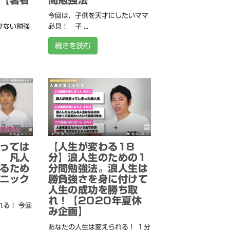
今回は、子供を天才にしたいママ
けない勉強
必見！ 子 ...
続きを読む
っては
【人生が変わる18
 凡人
分】浪人生のための1
るため
分間勉強法。浪人生は
ニック
勝負強さを身に付けて
人生の成功を勝ち取
れ！【2020年夏休
る！ 今回
み企画】
あなたの人生は変えられる！ １分