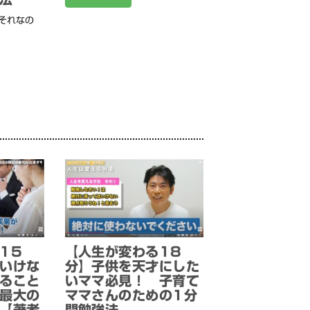
それなの
15
【人生が変わる18
いけな
分】子供を天才にした
ること
いママ必見！ 子育て
最大の
ママさんのための1分
【著者
間勉強法