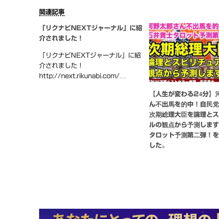
関連記事
「リクナビNEXTジャーナル」に紹
介されました！
「リクナビNEXTジャーナル」に紹
介されました！
http://next.rikunabi.com/…
【人生が変わる24分】
ん不出馬を的中！自民
次期総理大臣を論理と
ルの観点から予測しま
タロット予測第二弾！
した。