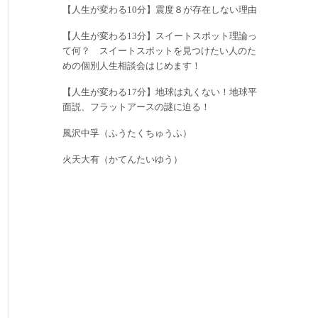
【人生が変わる10分】震度８が存在しない理由
【人生が変わる13分】スイートスポット理論っ
て何？ スイートスポットを見つけたい人のた
めの個別人生相談会はじめます！
【人生が変わる17分】地球は丸くない！地球平
面説、フラットアースの謎に迫る！
風沢中孚（ふうたくちゅうふ）
火天大有（かてんたいゆう）