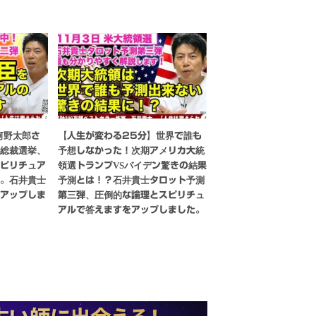
河野太郎さ
【人生が変わる25分】世界で誰も
党総裁選挙、
予想しなかった！次期アメリカ大統
スピリチュア
領選トランプVSバイデン驚きの結果
す。石井貴士
予測とは！？石井貴士タロット予測
をアップしま
第三弾、圧倒的な論理とスピリチュ
アルで答えますをアップしました。