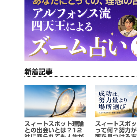
新着記事
スィートスポット理論
スィートスポッ
との出会いとは？12
って何？努力が
社に断られても人生が
所を見つける方