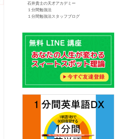
石井貴士の天才アカデミー
１分間勉強法
１分間勉強法スタッフブログ