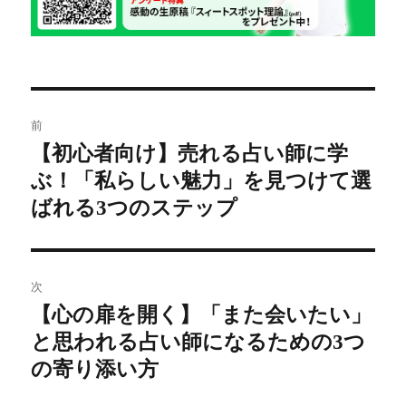
投
前
稿
【初心者向け】売れる占い師に学
前
ぶ！「私らしい魅力」を見つけて選
の
ナ
投
ばれる3つのステップ
ビ
稿:
ゲ
次
ー
【心の扉を開く】「また会いたい」
次
シ
と思われる占い師になるための3つ
の
投
の寄り添い方
ョ
稿: