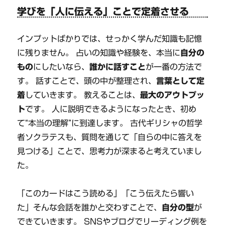
学びを「人に伝える」ことで定着させる
インプットばかりでは、せっかく学んだ知識も記憶
に残りません。 占いの知識や経験を、本当に
自分の
もの
にしたいなら、
誰かに話すこと
が一番の方法で
す。 話すことで、頭の中が整理され、
言葉として定
着
していきます。 教えることは、
最大のアウトプッ
ト
です。 人に説明できるようになったとき、初め
て“本当の理解”に到達します。 古代ギリシャの哲学
者ソクラテスも、質問を通じて「自らの中に答えを
見つける」ことで、思考力が深まると考えていまし
た。
「このカードはこう読める」「こう伝えたら響い
た」そんな会話を誰かと交わすことで、
自分の型
が
できていきます。 SNSやブログでリーディング例を