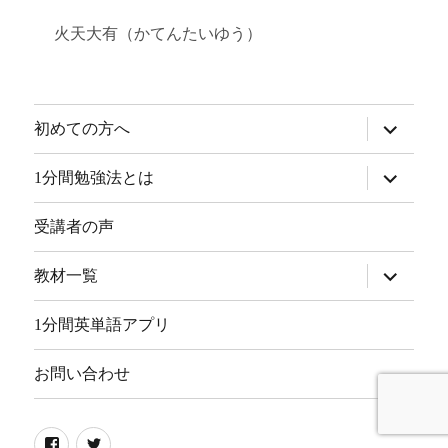
火天大有（かてんたいゆう）
サ
初めての方へ
ブ
メ
ニ
サ
1分間勉強法とは
ュ
ブ
ー
メ
を
ニ
受講者の声
展
ュ
開
ー
を
サ
教材一覧
展
ブ
開
メ
ニ
1分間英単語アプリ
ュ
ー
を
お問い合わせ
展
開
Facebook
Twitter