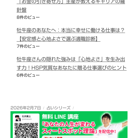
「お金の引き寄せ方」主星が教えるキャリアの羅
針盤
8件のビュー
牡牛座のあなたへ：本当に幸せに働ける仕事は？
【安定感と心地よさで選ぶ適職診断】
7件のビュー
牡牛座さんの隠れた強みは「心地よさ」を生み出
す力！HSP気質なあなたに贈る仕事選びのヒント
6件のビュー
投
カ
2026年2月7日
占いシリーズ
稿
テ
日:
ゴ
リ
ー