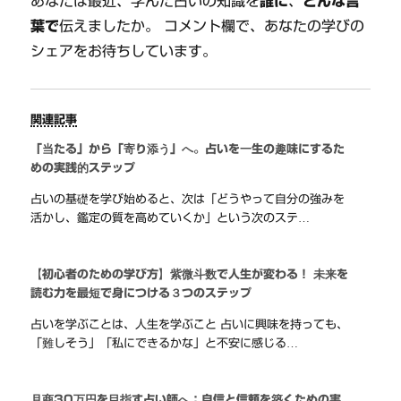
あなたは最近、学んだ占いの知識を
誰に
、
どんな言
葉で
伝えましたか。 コメント欄で、あなたの学びの
シェアをお待ちしています。
関連記事
「当たる」から「寄り添う」へ。占いを一生の趣味にするた
めの実践的ステップ
占いの基礎を学び始めると、次は「どうやって自分の強みを
活かし、鑑定の質を高めていくか」という次のステ…
【初心者のための学び方】紫微斗数で人生が変わる！ 未来を
読む力を最短で身につける３つのステップ
占いを学ぶことは、人生を学ぶこと 占いに興味を持っても、
「難しそう」「私にできるかな」と不安に感じる…
月商30万円を目指す占い師へ：自信と信頼を築くための実