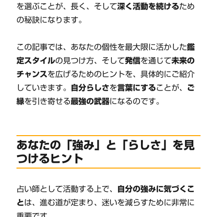
を選ぶことが、長く、そして
深く活動を続ける
ため
の秘訣になります。
この記事では、あなたの個性を最大限に活かした
鑑
定スタイル
の見つけ方、そして
発信
を通じて
未来の
チャンス
を広げるためのヒントを、具体的にご紹介
していきます。
自分らしさ
を
言葉にする
ことが、
ご
縁
を引き寄せる
最強の武器
になるのです。
あなたの「強み」と「らしさ」を見
つけるヒント
占い師として活動する上で、
自分の強みに気づくこ
と
は、進む道が定まり、迷いを減らすために非常に
重要です。