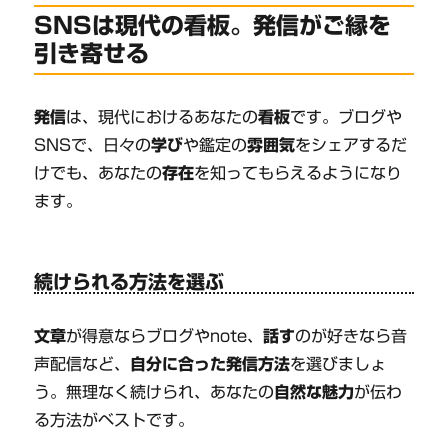
SNSは現代の看板。発信がご縁を
引き寄せる
発信
は、現代におけるあなたの
看板
です。ブログや
SNSで、日々の
学び
や鑑定の
雰囲気
をシェアするだ
けでも、あなたの
存在
を知ってもらえるようになり
ます。
続けられる方法を選ぶ
文章
が得意ならブログやnote、
話す
のが好きなら音
声配信など、
自分に合った発信方法
を選びましょ
う。無理なく続けられ、あなたの
自然な魅力
が伝わ
る方法がベストです。