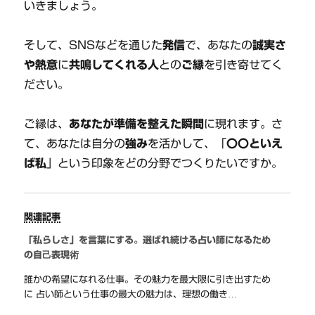
いきましょう。
そして、SNSなどを通じた
発信
で、あなたの
誠実さ
や熱意
に
共鳴してくれる人
との
ご縁
を引き寄せてく
ださい。
ご縁は、
あなたが準備を整えた瞬間
に現れます。さ
て、あなたは自分の
強み
を活かして、「
〇〇といえ
ば私
」という印象をどの分野でつくりたいですか。
関連記事
「私らしさ」を言葉にする。選ばれ続ける占い師になるため
の自己表現術
誰かの希望になれる仕事。その魅力を最大限に引き出すため
に 占い師という仕事の最大の魅力は、理想の働き…