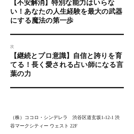
稿
【不安解消】特別な能力はいらな
前
い！あなたの人生経験を最大の武器
の
ナ
投
にする魔法の第一歩
ビ
稿:
ゲ
次
ー
【継続とプロ意識】自信と誇りを育
次
シ
てる！長く愛される占い師になる言
の
投
葉の力
ョ
稿:
ン
（株）ココロ・シンデレラ 渋谷区道玄坂1-12-1 渋
谷マークシティー ウェスト 22F