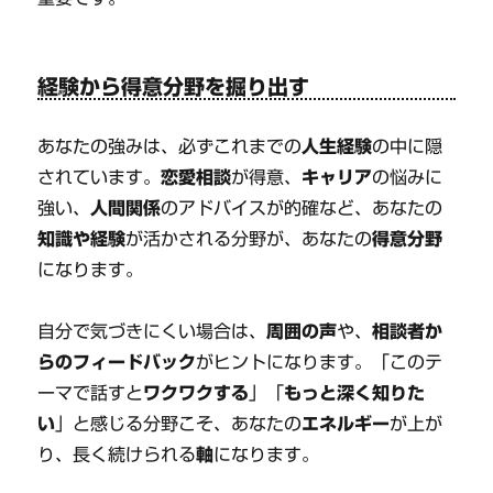
経験から得意分野を掘り出す
あなたの強みは、必ずこれまでの
人生経験
の中に隠
されています。
恋愛相談
が得意、
キャリア
の悩みに
強い、
人間関係
のアドバイスが的確など、あなたの
知識や経験
が活かされる分野が、あなたの
得意分野
になります。
自分で気づきにくい場合は、
周囲の声
や、
相談者か
らのフィードバック
がヒントになります。「このテ
ーマで話すと
ワクワクする
」「
もっと深く知りた
い
」と感じる分野こそ、あなたの
エネルギー
が上が
り、長く続けられる
軸
になります。