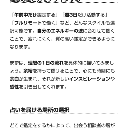
「
午前中だけ
鑑定する」「
週3日
だけ活動する」
「
フルリモート
で働く」など、どんなスタイルも選
択可能です。
自分のエネルギーの波
に合わせて働く
ことで、疲れにくく、質の高い鑑定ができるように
なります。
まずは、
理想の1日の流れ
を具体的に描いてみまし
ょう。
余裕
を持って働けることで、心にも時間にも
余白
が生まれ、それが新しい
インスピレーション
や
感性
を引き出してくれます。
占いを届ける場所の選択
どこで鑑定をするかによって、出会う相談者の層が