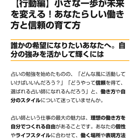
【行動編】小さな一歩が未来
を変える！あなたらしい働き
方と信頼の育て方
誰かの希望になりたいあなたへ。自
分の強みを活かして輝くには
占いの勉強を始めたものの、「どんな風に活動して
いけばいいんだろう？」「どうやって
信頼
を得て、
選ばれる占い師になれるんだろう」と、
働き方
や
自
分のスタイル
について迷っていませんか。
占い師という仕事の最大の魅力は、
理想の働き方を
自分でつくれる自由
があることです。あなたの
個性
や
ライフスタイル
に合わせて、
働く場所
や
表現方法