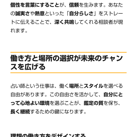
個性を言葉にすること
が、
信頼
を生みます。あなた
の
誠実さ
や
熱意
といった「
自分らしさ
」をストレー
トに伝えることで、
深く共鳴
してくれる相談者が現
れます。
働き方と場所の選択が未来のチャン
スを広げる
占い師という仕事は、働く
場所
と
スタイル
を選べる
自由があります。この自由さを活かして、
自分にと
って心地よい環境
を選ぶことが、
鑑定の質
を保ち、
長く継続
するための鍵になります。
理想の働き方をデザインする