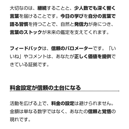
大切なのは、
継続
することと、
少人数でも深く響く
言葉
を届けることです。
今日の学び
を
自分の言葉で
語る習慣
を持つことで、自然と
発信力
が身につき、
言葉のストック
が未来の鑑定を支えてくれます。
フィードバック
は、
信頼のバロメーター
です。「い
いね」やコメントは、あなたが
正しく価値を提供
で
きている証拠です。
料金設定が信頼の土台になる
活動を広げる上で、
料金の設定
は避けられません。
金額は単なる数字ではなく、あなたの
信頼と覚悟
の
現れです。