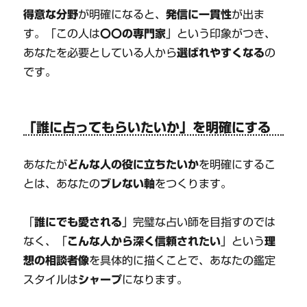
得意な分野
が明確になると、
発信に一貫性
が出ま
す。「この人は
〇〇の専門家
」という印象がつき、
あなたを必要としている人から
選ばれやすくなる
の
です。
「誰に占ってもらいたいか」を明確にする
あなたが
どんな人の役に立ちたいか
を明確にするこ
とは、あなたの
ブレない軸
をつくります。
「
誰にでも愛される
」完璧な占い師を目指すのでは
なく、「
こんな人から深く信頼されたい
」という
理
想の相談者像
を具体的に描くことで、あなたの鑑定
スタイルは
シャープ
になります。