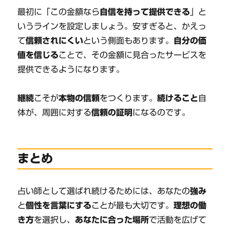
最初に「この金額なら
自信を持って提供できる
」と
いうラインを設定しましょう。安すぎると、かえっ
て
信頼されにくい
という側面もあります。
自分の価
値を信じる
ことで、その金額に見合ったサービスを
提供できるようになります。
継続
こそが
本物の信頼
をつくります。
続けること
自
体が、周囲に対する
信頼の証明
になるのです。
まとめ
占い師として選ばれ続けるためには、あなたの
強み
と
個性を言葉にする
ことが最も大切です。
理想の働
き方
を選択し、
あなたに合った場所
で活動を広げて