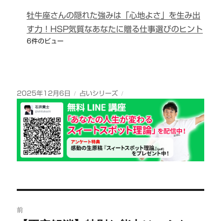
牡牛座さんの隠れた強みは「心地よさ」を生み出
す力！HSP気質なあなたに贈る仕事選びのヒント
6件のビュー
投
カ
2025年12月6日
占いシリーズ
稿
テ
日:
ゴ
リ
ー
投
前