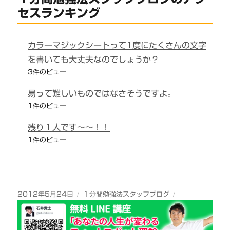
セスランキング
カラーマジックシートって1度にたくさんの文字
を書いても大丈夫なのでしょうか？
3件のビュー
易って難しいものではなさそうですよ。
1件のビュー
残り１人です～～！！
1件のビュー
投
カ
2012年5月24日
１分間勉強法スタッフブログ
稿
テ
日:
ゴ
リ