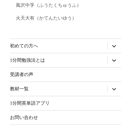
風沢中孚（ふうたくちゅうふ）
火天大有（かてんたいゆう）
サ
初めての方へ
ブ
メ
ニ
サ
1分間勉強法とは
ュ
ブ
ー
メ
を
ニ
受講者の声
展
ュ
開
ー
を
サ
教材一覧
展
ブ
開
メ
ニ
1分間英単語アプリ
ュ
ー
を
お問い合わせ
展
開