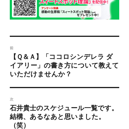
ー
投
前
稿
【Ｑ＆Ａ】「ココロシンデレラ ダ
前
イアリー」の書き方について教えて
の
ナ
投
いただけませんか？
ビ
稿:
ゲ
次
ー
石井貴士のスケジュール一覧です。
次
シ
結構、あるなあと思いました。
の
投
（笑）
ョ