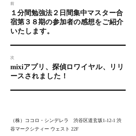
前
稿
１分間勉強法２日間集中マスター合
前
宿第３８期の参加者の感想をご紹介
の
ナ
投
いたします。
ビ
稿:
ゲ
次
ー
mixiアプリ、探偵ロワイヤル、リリ
次
シ
ースされました！
の
投
ョ
稿:
ン
（株）ココロ・シンデレラ 渋谷区道玄坂1-12-1 渋
谷マークシティー ウェスト 22F