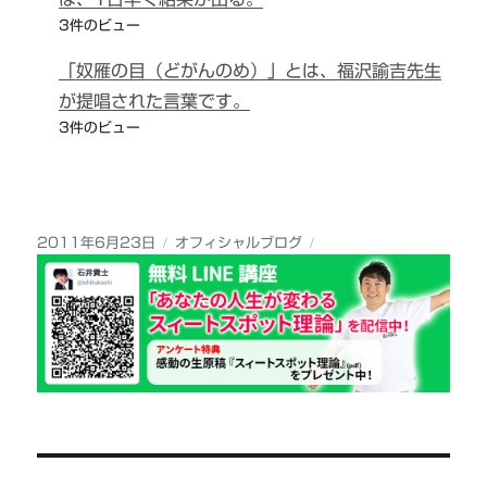
3件のビュー
「奴雁の目（どがんのめ）」とは、福沢諭吉先生
が提唱された言葉です。
3件のビュー
投
カ
2011年6月23日
オフィシャルブログ
稿
テ
日:
ゴ
リ
ー
投