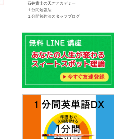
石井貴士の天才アカデミー
１分間勉強法
１分間勉強法スタッフブログ