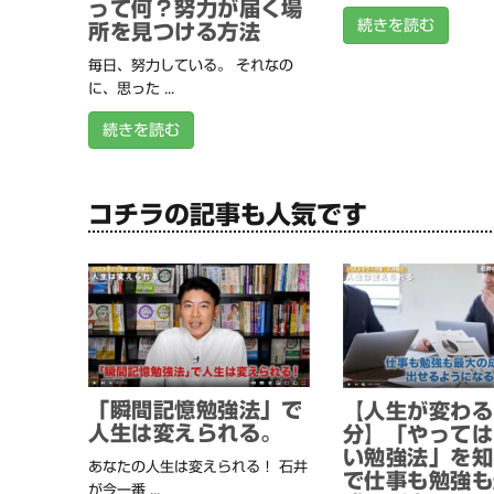
って何？努力が届く場
続きを読む
所を見つける方法
毎日、努力している。 それなの
に、思った ...
続きを読む
コチラの記事も人気です
「瞬間記憶勉強法」で
【人生が変わる
人生は変えられる。
分】「やっては
い勉強法」を知
あなたの人生は変えられる！ 石井
で仕事も勉強も
が今一番 ...