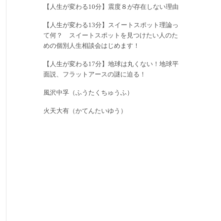
【人生が変わる10分】震度８が存在しない理由
【人生が変わる13分】スイートスポット理論っ
て何？ スイートスポットを見つけたい人のた
めの個別人生相談会はじめます！
【人生が変わる17分】地球は丸くない！地球平
面説、フラットアースの謎に迫る！
風沢中孚（ふうたくちゅうふ）
火天大有（かてんたいゆう）