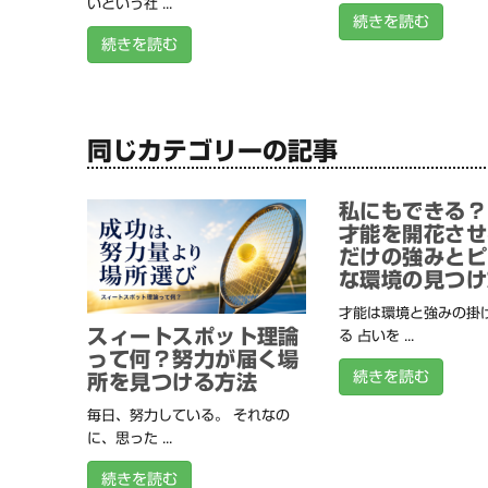
いという社 ...
続きを読む
続きを読む
同じカテゴリーの記事
私にもできる？
才能を開花させ
だけの強みとピ
な環境の見つけ
才能は環境と強みの掛
スィートスポット理論
る 占いを ...
って何？努力が届く場
続きを読む
所を見つける方法
毎日、努力している。 それなの
に、思った ...
続きを読む