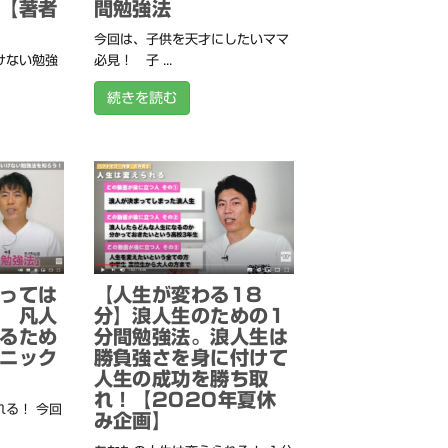
【著者
間勉強法
今回は、子供を天才にしたいママ
けない勉強
必見！ 子 ...
続きを読む
っては
【人生が変わる18
 凡人
分】浪人生のための1
るため
分間勉強法。浪人生は
ニック
勝負強さを身に付けて
人生の成功を勝ち取
れ！【2020年夏休
る！ 今回
み企画】