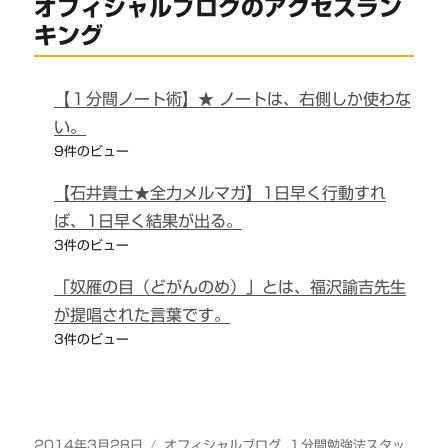
オフィシャルブログのアクセスラン
キング
【１分間ノート術】★ ノートは、右側しか使わな
い。
9件のビュー
【石井貴士★全力メルマガ】1日早く行動すれ
ば、1日早く結果が出る。
3件のビュー
「奴雁の目（どがんのめ）」とは、福沢諭吉先生
が提唱された言葉です。
3件のビュー
投
カ
2014年3月28日
オフィシャルブログ
,
１分間勉強法スタッ