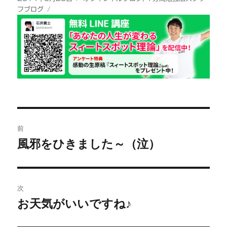
稿
テ
フブログ
日:
ゴ
リ
ー
投
前
稿
風邪をひきました～（泣）
前
の
ナ
投
ビ
稿:
次
お天気がいいですね♪
ゲ
次
の
ー