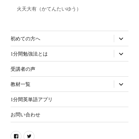
火天大有（かてんたいゆう）
サ
初めての方へ
ブ
メ
ニ
サ
1分間勉強法とは
ュ
ブ
ー
メ
を
ニ
受講者の声
展
ュ
開
ー
を
サ
教材一覧
展
ブ
開
メ
ニ
1分間英単語アプリ
ュ
ー
を
お問い合わせ
展
開
Facebook
Twitter