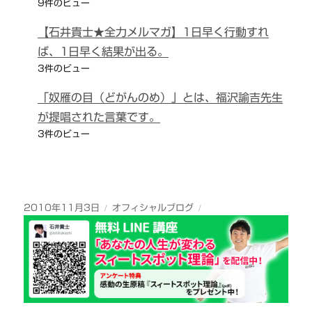
9件のビュー
【石井貴士★全力メルマガ】1日早く行動すれ
ば、1日早く結果が出る。
3件のビュー
「奴雁の目（どがんのめ）」とは、福沢諭吉先生
が提唱された言葉です。
3件のビュー
投
カ
2010年11月3日
オフィシャルブログ
稿
テ
日:
ゴ
リ
ー