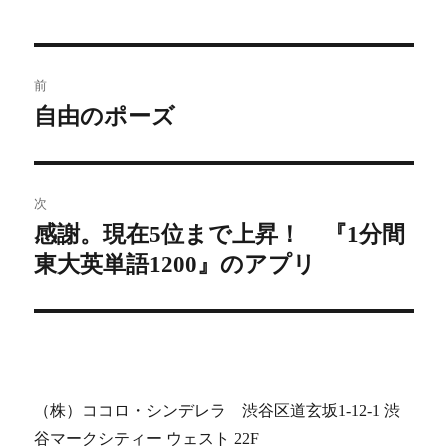
投
前
稿
自由のポーズ
前
の
ナ
投
ビ
稿:
次
感謝。現在5位まで上昇！ 『1分間
ゲ
次
東大英単語1200』のアプリ
の
ー
投
シ
稿:
ョ
ン
（株）ココロ・シンデレラ 渋谷区道玄坂1-12-1 渋
谷マークシティー ウェスト 22F