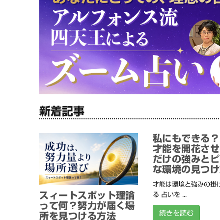
新着記事
私にもできる？
才能を開花させ
だけの強みとピ
な環境の見つけ
才能は環境と強みの掛
スィートスポット理論
る 占いを ...
って何？努力が届く場
続きを読む
所を見つける方法