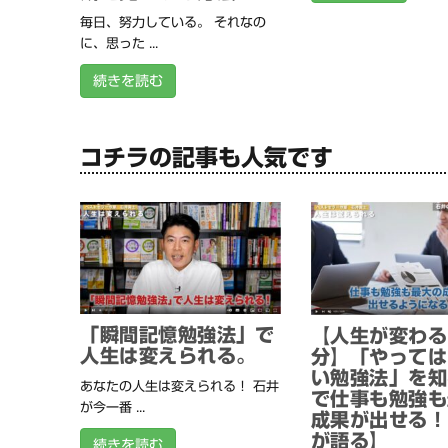
毎日、努力している。 それなの
に、思った ...
続きを読む
コチラの記事も人気です
「瞬間記憶勉強法」で
【人生が変わる
人生は変えられる。
分】「やっては
い勉強法」を知
あなたの人生は変えられる！ 石井
で仕事も勉強も
が今一番 ...
成果が出せる！
が語る】
続きを読む