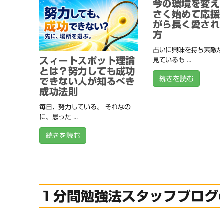
今の環境を変え
さく始めて応援
がら長く愛され
方
占いに興味を持ち素敵
スィートスポット理論
見ているも ...
とは？努力しても成功
続きを読む
できない人が知るべき
成功法則
毎日、努力している。 それなの
に、思った ...
続きを読む
１分間勉強法スタッフブログ