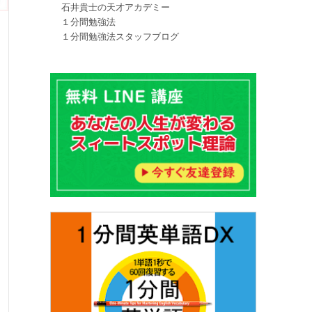
石井貴士の天才アカデミー
１分間勉強法
１分間勉強法スタッフブログ