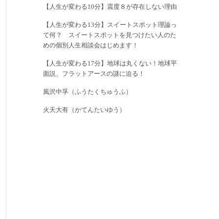
【人生が変わる10分】震度８が存在しない理由
【人生が変わる13分】スイートスポット理論っ
て何？ スイートスポットを見つけたい人のた
めの個別人生相談会はじめます！
【人生が変わる17分】地球は丸くない！地球平
面説、フラットアースの謎に迫る！
風沢中孚（ふうたくちゅうふ）
火天大有（かてんたいゆう）