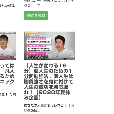
今回は、子供を天才にしたいママ
けない勉強
必見！ 子 ...
続きを読む
っては
【人生が変わる18
 凡人
分】浪人生のための1
るため
分間勉強法。浪人生は
ニック
勝負強さを身に付けて
人生の成功を勝ち取
れ！【2020年夏休
る！ 今回
み企画】
あなたの人生は変えられる！ １分
間勉強法 ...