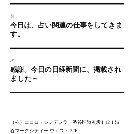
投
前
稿
今日は、占い関連の仕事をしてきま
前
す。
の
ナ
投
ビ
稿:
ゲ
次
感謝。今日の日経新聞に、掲載され
次
ー
ました～
の
シ
投
稿:
ョ
ン
（株）ココロ・シンデレラ 渋谷区道玄坂1-12-1 渋
谷マークシティー ウェスト 22F