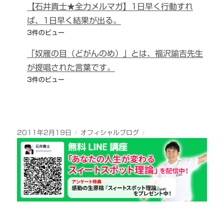
【石井貴士★全力メルマガ】1日早く行動すれ
ば、1日早く結果が出る。
3件のビュー
「奴雁の目（どがんのめ）」とは、福沢諭吉先生
が提唱された言葉です。
3件のビュー
投
カ
2011年2月19日
オフィシャルブログ
稿
テ
日:
ゴ
リ
ー