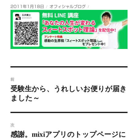
投
カ
2011年1月18日
オフィシャルブログ
稿
テ
日:
ゴ
リ
ー
投
前
稿
受験生から、うれしいお便りが届き
前
ました～
の
ナ
投
ビ
稿:
ゲ
次
感謝。mixiアプリのトップページに
次