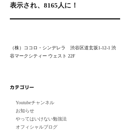
ー
表示され、8165人に！
の
シ
投
稿:
ョ
ン
（株）ココロ・シンデレラ 渋谷区道玄坂1-12-1 渋
谷マークシティー ウェスト 22F
カテゴリー
Youtubeチャンネル
お知らせ
やってはいけない勉強法
オフィシャルブログ