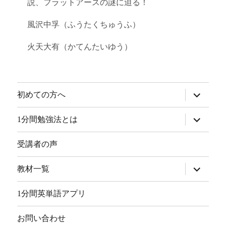
説、フラットアースの謎に迫る！
風沢中孚（ふうたくちゅうふ）
火天大有（かてんたいゆう）
サ
初めての方へ
ブ
メ
ニ
サ
1分間勉強法とは
ュ
ブ
ー
メ
を
ニ
受講者の声
展
ュ
開
ー
を
サ
教材一覧
展
ブ
開
メ
ニ
1分間英単語アプリ
ュ
ー
を
お問い合わせ
展