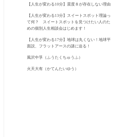
【人生が変わる10分】震度８が存在しない理由
【人生が変わる13分】スイートスポット理論っ
て何？ スイートスポットを見つけたい人のた
めの個別人生相談会はじめます！
【人生が変わる17分】地球は丸くない！地球平
面説、フラットアースの謎に迫る！
風沢中孚（ふうたくちゅうふ）
火天大有（かてんたいゆう）