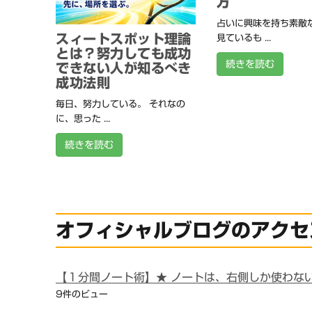
方
占いに興味を持ち素敵
スィートスポット理論
見ているも ...
とは？努力しても成功
続きを読む
できない人が知るべき
成功法則
毎日、努力している。 それなの
に、思った ...
続きを読む
オフィシャルブログのアクセ
【１分間ノート術】★ ノートは、右側しか使わな
9件のビュー