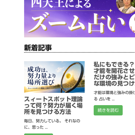
新着記事
私にもできる？
才能を開花させ
だけの強みとピ
な環境の見つけ
才能は環境と強みの掛
スィートスポット理論
る 占いを ...
って何？努力が届く場
続きを読む
所を見つける方法
毎日、努力している。 それなの
に、思った ...