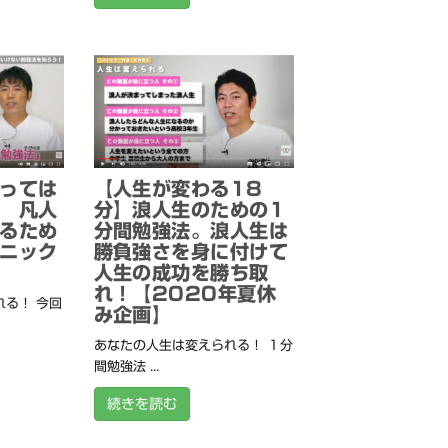
っては
【人生が変わる18
 凡人
分】浪人生のための1
るため
分間勉強法。浪人生は
ニック
勝負強さを身に付けて
人生の成功を勝ち取
れ！【2020年夏休
る！ 今回
み企画】
あなたの人生は変えられる！ １分
間勉強法 ...
続きを読む