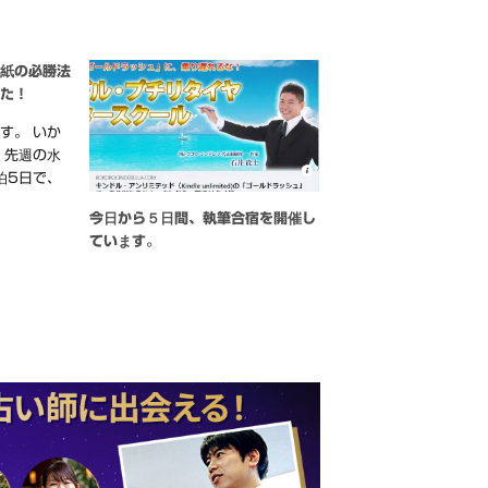
表紙の必勝法
した！
す。 いか
 先週の水
泊5日で、
今日から５日間、執筆合宿を開催し
ています。