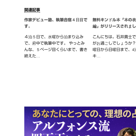
関連記事
作家デビュー塾、執筆合宿４日目で
無料キンドル本『本の
す。
編』がリリースされま
４泊５日で、水曜から泊まり込み
こんにちは。石井貴士で
で、府中で執筆中です。 やっとみ
がお過ごしでしょうか？
んな、５ページ目くらいまで、書き
曜日から日曜日まで、4
終えた…
キ…