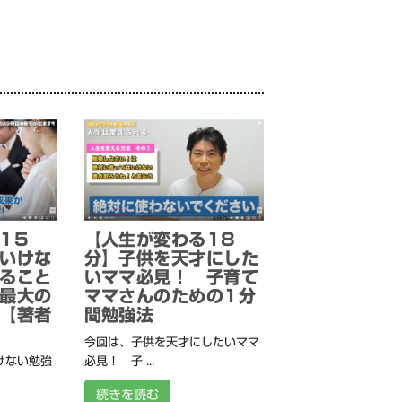
15
【人生が変わる18
いけな
分】子供を天才にした
ること
いママ必見！ 子育て
最大の
ママさんのための1分
【著者
間勉強法
今回は、子供を天才にしたいママ
けない勉強
必見！ 子 ...
続きを読む