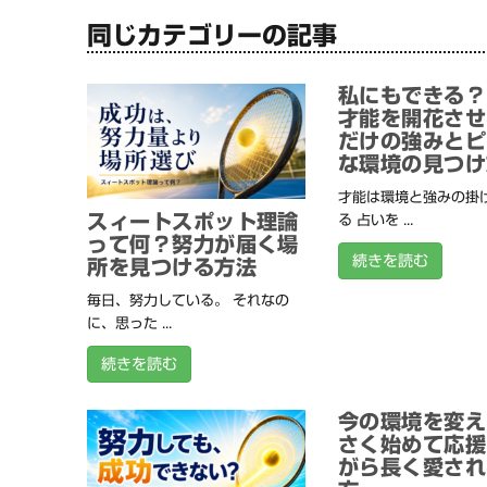
同じカテゴリーの記事
私にもできる？
才能を開花させ
だけの強みとピ
な環境の見つけ
才能は環境と強みの掛
スィートスポット理論
る 占いを ...
って何？努力が届く場
続きを読む
所を見つける方法
毎日、努力している。 それなの
に、思った ...
続きを読む
今の環境を変え
さく始めて応援
がら長く愛され