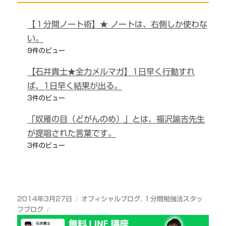
【１分間ノート術】★ ノートは、右側しか使わな
い。
9件のビュー
【石井貴士★全力メルマガ】1日早く行動すれ
ば、1日早く結果が出る。
3件のビュー
「奴雁の目（どがんのめ）」とは、福沢諭吉先生
が提唱された言葉です。
3件のビュー
投
カ
2014年3月27日
オフィシャルブログ
,
１分間勉強法スタッ
稿
テ
フブログ
日:
ゴ