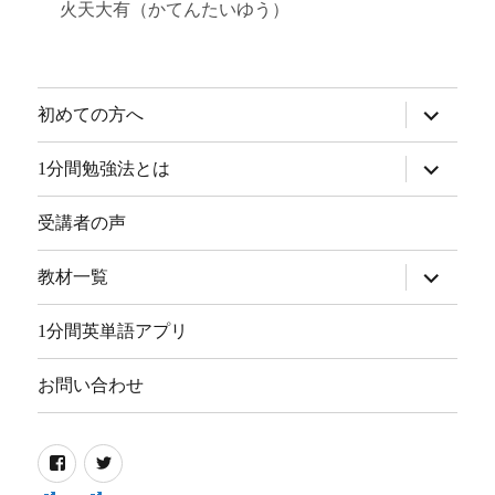
火天大有（かてんたいゆう）
サ
初めての方へ
ブ
メ
ニ
サ
1分間勉強法とは
ュ
ブ
ー
メ
を
ニ
受講者の声
展
ュ
開
ー
を
サ
教材一覧
展
ブ
開
メ
ニ
1分間英単語アプリ
ュ
ー
を
お問い合わせ
展
開
Facebook
Twitter