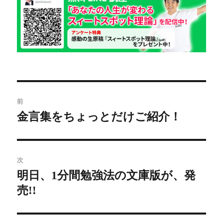
リ
ー
投
前
稿
金言集をちょっとだけご紹介！
前
の
ナ
投
ビ
稿:
次
明日、1分間勉強法の文庫版が、発
ゲ
次
売!!
の
ー
投
シ
稿: