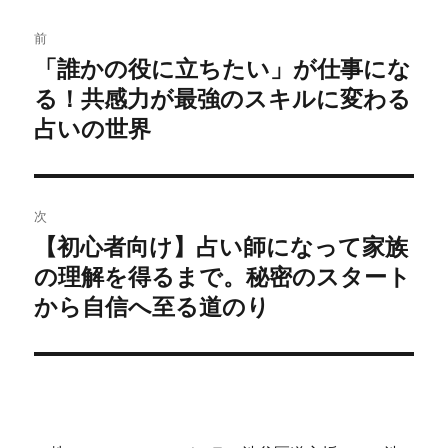
投
前
稿
「誰かの役に立ちたい」が仕事にな
前
る！共感力が最強のスキルに変わる
の
ナ
投
占いの世界
ビ
稿:
ゲ
次
ー
【初心者向け】占い師になって家族
次
シ
の理解を得るまで。秘密のスタート
の
投
から自信へ至る道のり
ョ
稿:
ン