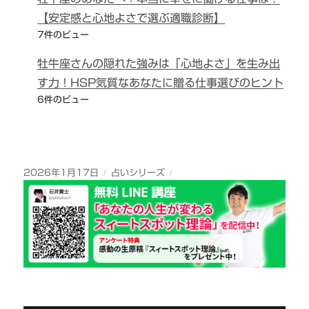
【安定感と心地よさで選ぶ適職診断】
7件のビュー
牡牛座さんの隠れた強みは「心地よさ」を生み出
す力！HSP気質なあなたに贈る仕事選びのヒント
6件のビュー
投
カ
2026年1月17日
占いシリーズ
稿
テ
日:
ゴ
リ
ー