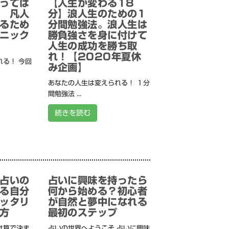
っては
【人生が変わる18
 凡人
分】浪人生のための1
るため
分間勉強法。浪人生は
ニック
勝負強さを身に付けて
人生の成功を勝ち取
れ！【2020年夏休
る！ 今回
み企画】
あなたの人生は変えられる！ １分
間勉強法 ...
続きを読む
占いの
占いに興味を持ったら
る自分
何から始める？初心者
ッタリ
が自然と夢中になれる
方
最初のステップ
け算で決ま
占いの世界へようこそ 占いに興味