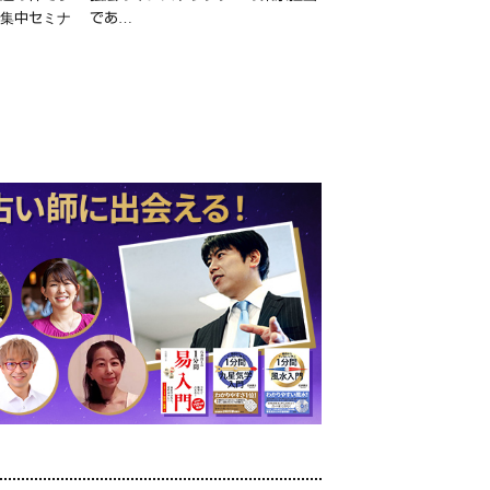
日集中セミナ
であ…