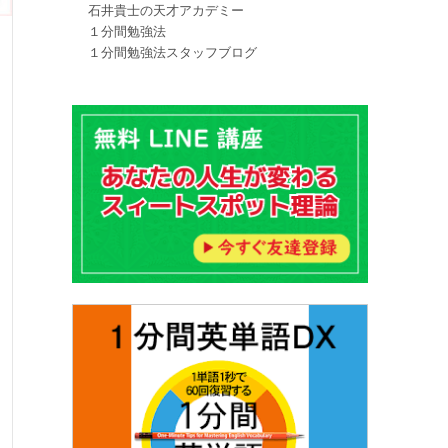
石井貴士の天才アカデミー
１分間勉強法
１分間勉強法スタッフブログ