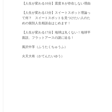
【人生が変わる10分】震度８が存在しない理由
【人生が変わる13分】スイートスポット理論っ
て何？ スイートスポットを見つけたい人のた
めの個別人生相談会はじめます！
【人生が変わる17分】地球は丸くない！地球平
面説、フラットアースの謎に迫る！
風沢中孚（ふうたくちゅうふ）
火天大有（かてんたいゆう）