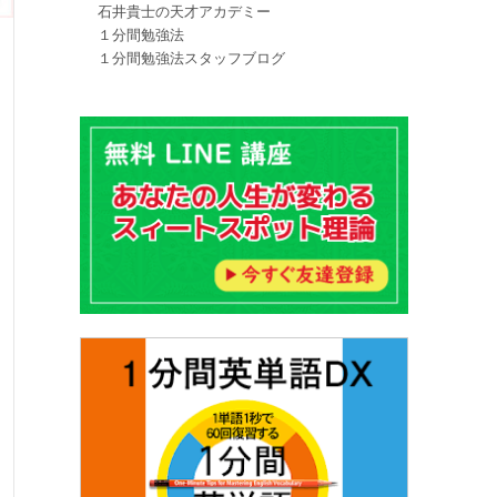
石井貴士の天才アカデミー
１分間勉強法
１分間勉強法スタッフブログ