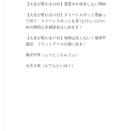
【人生が変わる10分】震度８が存在しない理由
【人生が変わる13分】スイートスポット理論っ
て何？ スイートスポットを見つけたい人のた
めの個別人生相談会はじめます！
【人生が変わる17分】地球は丸くない！地球平
面説、フラットアースの謎に迫る！
風沢中孚（ふうたくちゅうふ）
火天大有（かてんたいゆう）