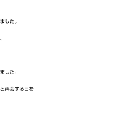
きました。
が、
きました。
生と再会する日を