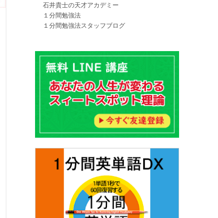
石井貴士の天才アカデミー
１分間勉強法
１分間勉強法スタッフブログ