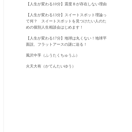
【人生が変わる10分】震度８が存在しない理由
【人生が変わる13分】スイートスポット理論っ
て何？ スイートスポットを見つけたい人のた
めの個別人生相談会はじめます！
【人生が変わる17分】地球は丸くない！地球平
面説、フラットアースの謎に迫る！
風沢中孚（ふうたくちゅうふ）
火天大有（かてんたいゆう）