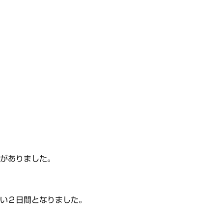
斐がありました。
と
多い２日間となりました。