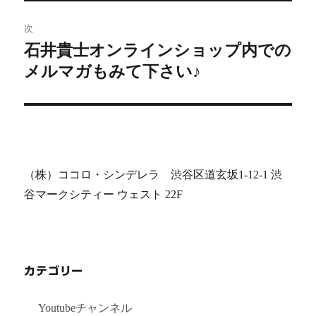
稿:
ゲ
次
石井貴士オンラインショップ内での
次
ー
メルマガもみて下さい♪
の
シ
投
稿:
ョ
ン
（株）ココロ・シンデレラ 渋谷区道玄坂1-12-1 渋
谷マークシティー ウェスト 22F
カテゴリー
Youtubeチャンネル