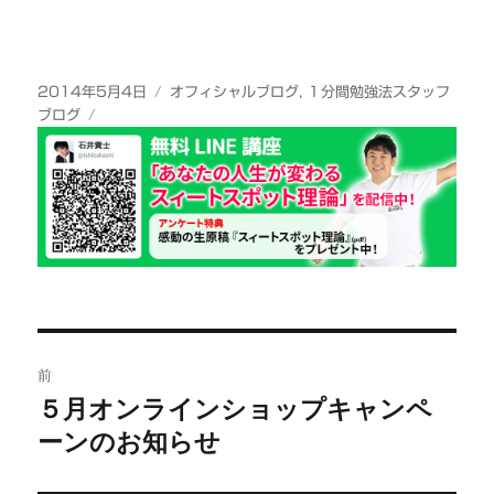
投
カ
2014年5月4日
オフィシャルブログ
,
１分間勉強法スタッフ
稿
テ
ブログ
日:
ゴ
リ
ー
投
前
稿
５月オンラインショップキャンペ
前
ーンのお知らせ
の
ナ
投
ビ