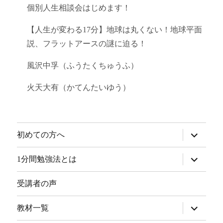
個別人生相談会はじめます！
【人生が変わる17分】地球は丸くない！地球平面
説、フラットアースの謎に迫る！
風沢中孚（ふうたくちゅうふ）
火天大有（かてんたいゆう）
サ
初めての方へ
ブ
メ
ニ
サ
1分間勉強法とは
ュ
ブ
ー
メ
を
ニ
受講者の声
展
ュ
開
ー
を
サ
教材一覧
展
ブ
開
メ