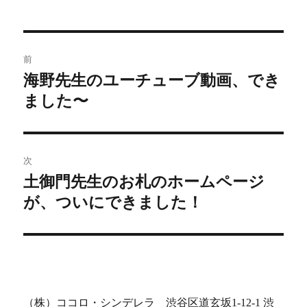
投
前
稿
海野先生のユーチューブ動画、でき
前
ました〜
の
ナ
投
ビ
稿:
ゲ
次
土御門先生のお札のホームページ
次
ー
が、ついにできました！
の
シ
投
稿:
ョ
ン
（株）ココロ・シンデレラ 渋谷区道玄坂1-12-1 渋