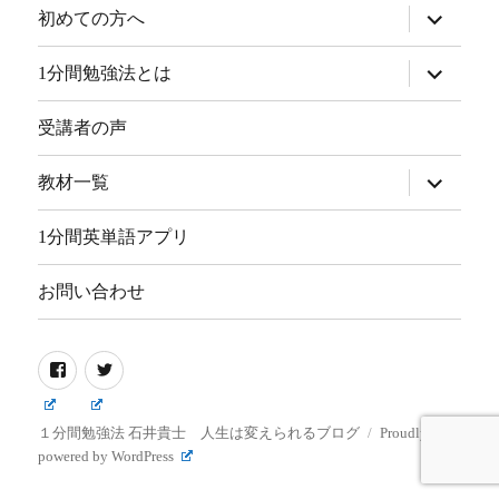
サ
初めての方へ
ブ
メ
ニ
サ
1分間勉強法とは
ュ
ブ
ー
メ
を
ニ
受講者の声
展
ュ
開
ー
を
サ
教材一覧
展
ブ
開
メ
ニ
1分間英単語アプリ
ュ
ー
を
お問い合わせ
展
開
Facebook
Twitter
１分間勉強法 石井貴士 人生は変えられるブログ
Proudly
powered by WordPress