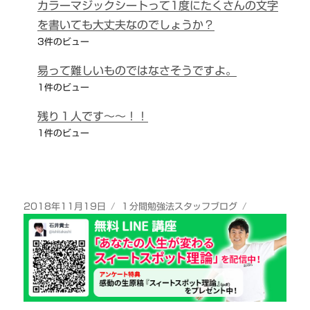
カラーマジックシートって1度にたくさんの文字
を書いても大丈夫なのでしょうか？
3件のビュー
易って難しいものではなさそうですよ。
1件のビュー
残り１人です～～！！
1件のビュー
投
カ
2018年11月19日
１分間勉強法スタッフブログ
稿
テ
日:
ゴ
リ
ー