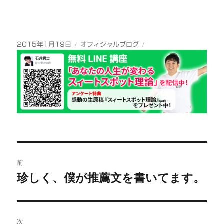
投
カ
2015年1月19日
オフィシャルブログ
稿
テ
日:
ゴ
リ
ー
投
前
稿
珍しく、僕が推薦文を書いてます。
前
の
ナ
投
ビ
稿:
次