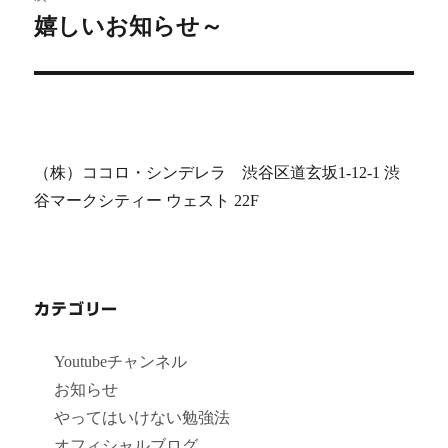
嬉しいお知らせ～
ゲ
次
の
ー
投
シ
稿:
ョ
（株）ココロ・シンデレラ 渋谷区道玄坂1-12-1 渋
ン
谷マークシティー ウェスト 22F
カテゴリー
Youtubeチャンネル
お知らせ
やってはいけない勉強法
オフィシャルブログ