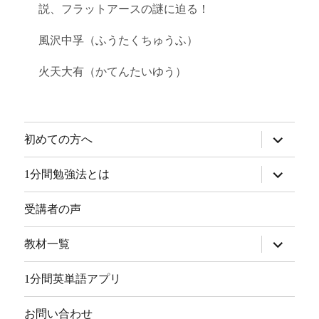
説、フラットアースの謎に迫る！
風沢中孚（ふうたくちゅうふ）
火天大有（かてんたいゆう）
サ
初めての方へ
ブ
メ
ニ
サ
1分間勉強法とは
ュ
ブ
ー
メ
を
ニ
受講者の声
展
ュ
開
ー
を
サ
教材一覧
展
ブ
開
メ
ニ
1分間英単語アプリ
ュ
ー
を
お問い合わせ