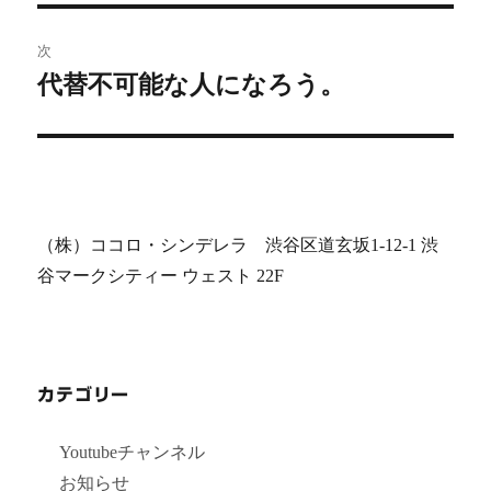
ビ
稿:
ゲ
次
代替不可能な人になろう。
次
ー
の
シ
投
稿:
ョ
ン
（株）ココロ・シンデレラ 渋谷区道玄坂1-12-1 渋
谷マークシティー ウェスト 22F
カテゴリー
Youtubeチャンネル
お知らせ