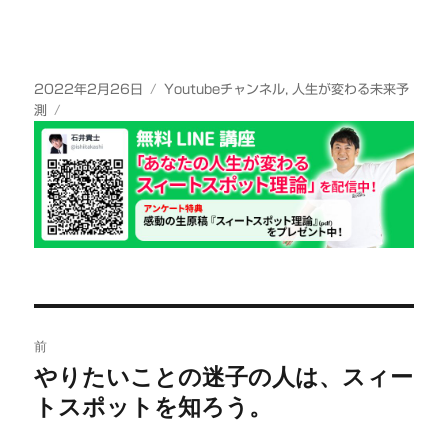
投
カ
2022年2月26日
Youtubeチャンネル
,
人生が変わる未来予
稿
テ
測
日:
ゴ
リ
ー
投
前
稿
やりたいことの迷子の人は、スィー
前
トスポットを知ろう。
の
ナ
投