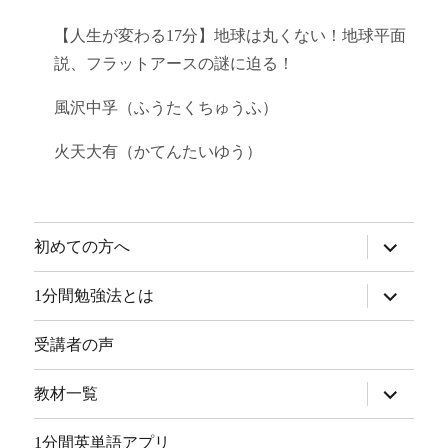
【人生が変わる17分】地球は丸くない！地球平面
説、フラットアースの謎に迫る！
風沢中孚（ふうたくちゅうふ）
火天大有（かてんたいゆう）
サ
初めての方へ
ブ
メ
ニ
サ
1分間勉強法とは
ュ
ブ
ー
メ
を
ニ
受講者の声
展
ュ
開
ー
を
サ
教材一覧
展
ブ
開
メ
ニ
1分間英単語アプリ