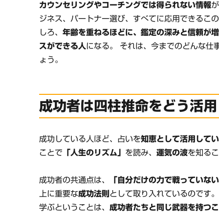
カウンセリングやコーチングでは得られない情報
が
ジネス、パートナー選び、すべてに応用できるこの
しろ、
年齢を重ねるほどに、鑑定の深みと信頼が
スができる人
になる。 それは、今までのどんな仕
ょう。
成功者は四柱推命をどう活用
成功している人ほど、占いを
知恵として活用して
ことで
「人生のリズム」
を読み、
運気の波
を知る
成功者の共通点は、
「自分だけの力で戦っていな
上に重要な
成功法則
として取り入れているのです。
学ぶということは、
成功者たちと同じ武器を持つ