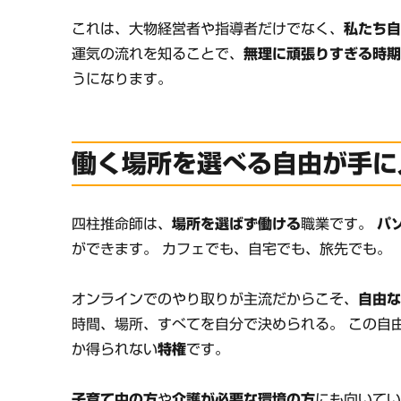
これは、大物経営者や指導者だけでなく、
私たち
運気の流れを知ることで、
無理に頑張りすぎる時
うになります。
働く場所を選べる自由が手に
四柱推命師は、
場所を選ばず働ける
職業です。
パ
ができます。 カフェでも、自宅でも、旅先でも。
オンラインでのやり取りが主流だからこそ、
自由
時間、場所、すべてを自分で決められる。 この自
か得られない
特権
です。
子育て中の方
や
介護が必要な環境の方
にも向いて