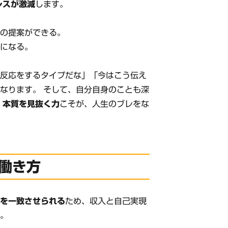
レスが激減
します。
での提案ができる。
楽になる。
う反応をするタイプだな」「今はこう伝え
なります。 そして、自分自身のことも深
。
本質を見抜く力
こそが、人生のブレをな
働き方
」を一致させられる
ため、収入と自己実現
す。