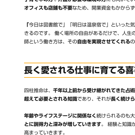
オフィスも店舗も不要
なため、開業資金もかから
「
今日は図書館で」「明日は温泉宿で」といった
きるのです。 働く場所の自由があるだけで、人生
師という働き方は、その
自由を実現させてくれる
長く愛される仕事に育てる喜
四柱推命は、
千年以上前から受け継がれてきた占
超えて必要とされる知識
であり、それが
長く続け
年齢やライフステージに関係なく
続けられるのも大
とに説得力と深みが増していきます
。 経験と知識
高まっていきます。