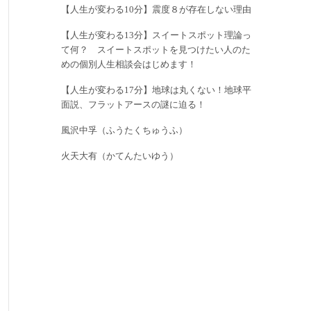
【人生が変わる10分】震度８が存在しない理由
【人生が変わる13分】スイートスポット理論っ
て何？ スイートスポットを見つけたい人のた
めの個別人生相談会はじめます！
【人生が変わる17分】地球は丸くない！地球平
面説、フラットアースの謎に迫る！
風沢中孚（ふうたくちゅうふ）
火天大有（かてんたいゆう）