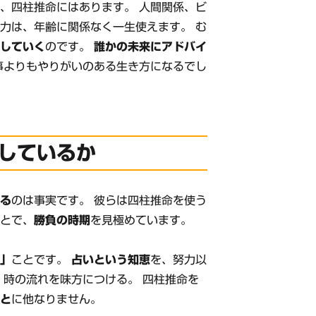
、四柱推命にはあります。 人間関係、ビ
力は、年齢に関係なく一生使えます。 む
増していく
のです。
誰かの未来にアドバイ
事よりもやりがいのある生き方になるでし
しているか
いる
のは事実です。 彼らは四柱推命を使う
ことで、
勝負の時期
を見極めています。
い」
ことです。
占いという知恵
を、努力以
 時の流れを味方につける。 四柱推命を
こと
に他なりません。