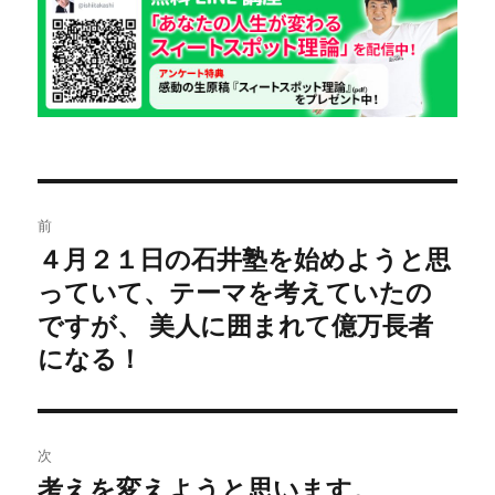
日:
ゴ
リ
ー
投
前
稿
４月２１日の石井塾を始めようと思
前
っていて、テーマを考えていたの
の
ナ
投
ですが、 美人に囲まれて億万長者
ビ
稿:
になる！
ゲ
ー
次
シ
考えを変えようと思います。
次