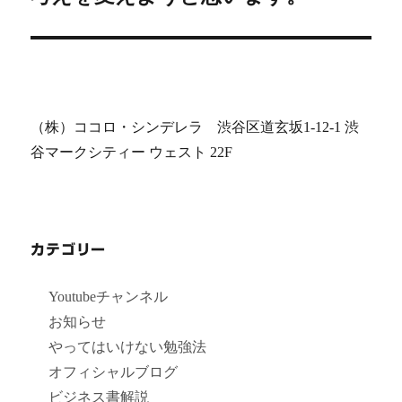
の
ョ
投
ン
稿:
（株）ココロ・シンデレラ 渋谷区道玄坂1-12-1 渋
谷マークシティー ウェスト 22F
カテゴリー
Youtubeチャンネル
お知らせ
やってはいけない勉強法
オフィシャルブログ
ビジネス書解説