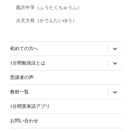
風沢中孚（ふうたくちゅうふ）
火天大有（かてんたいゆう）
サ
初めての方へ
ブ
メ
ニ
サ
1分間勉強法とは
ュ
ブ
ー
メ
を
ニ
受講者の声
展
ュ
開
ー
を
サ
教材一覧
展
ブ
開
メ
ニ
1分間英単語アプリ
ュ
ー
を
お問い合わせ
展
開