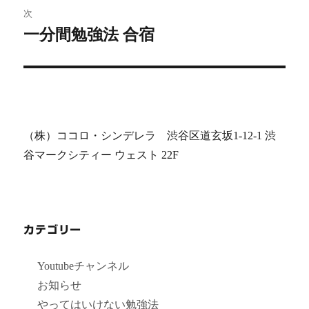
ゲ
次
一分間勉強法 合宿
次
ー
の
シ
投
稿:
ョ
ン
（株）ココロ・シンデレラ 渋谷区道玄坂1-12-1 渋
谷マークシティー ウェスト 22F
カテゴリー
Youtubeチャンネル
お知らせ
やってはいけない勉強法