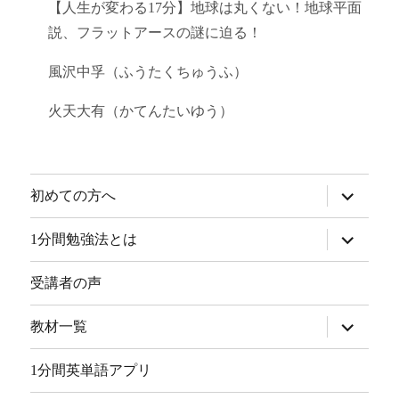
【人生が変わる17分】地球は丸くない！地球平面
説、フラットアースの謎に迫る！
風沢中孚（ふうたくちゅうふ）
火天大有（かてんたいゆう）
サ
初めての方へ
ブ
メ
ニ
サ
1分間勉強法とは
ュ
ブ
ー
メ
を
ニ
受講者の声
展
ュ
開
ー
を
サ
教材一覧
展
ブ
開
メ
ニ
1分間英単語アプリ
ュ
ー