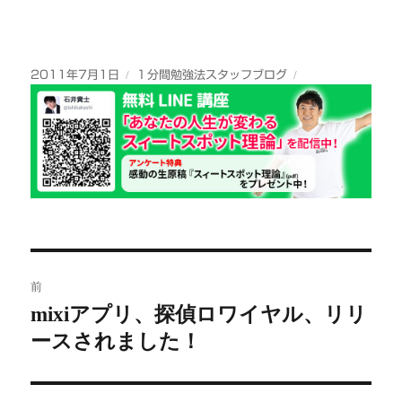
投
カ
2011年7月1日
１分間勉強法スタッフブログ
稿
テ
日:
ゴ
リ
ー
投
前
稿
mixiアプリ、探偵ロワイヤル、リリ
前
ースされました！
の
ナ
投
ビ
稿: