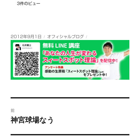
3件のビュー
投
カ
2012年9月1日
オフィシャルブログ
稿
テ
日:
ゴ
リ
ー
投
前
稿
神宮球場なう
前
の
ナ
投