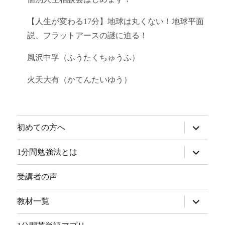
【人生が変わる17分】地球は丸くない！地球平面
説、フラットアースの謎に迫る！
風沢中孚（ふうたくちゅうふ）
火天大有（かてんたいゆう）
サ
初めての方へ
ブ
メ
ニ
サ
1分間勉強法とは
ュ
ブ
ー
メ
を
ニ
受講者の声
展
ュ
開
ー
を
サ
教材一覧
展
ブ
開
メ
ニ