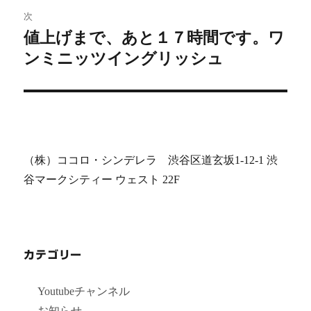
ビ
稿:
次
値上げまで、あと１７時間です。ワ
ゲ
次
ンミニッツイングリッシュ
の
ー
投
シ
稿:
ョ
ン
（株）ココロ・シンデレラ 渋谷区道玄坂1-12-1 渋
谷マークシティー ウェスト 22F
カテゴリー
Youtubeチャンネル
お知らせ