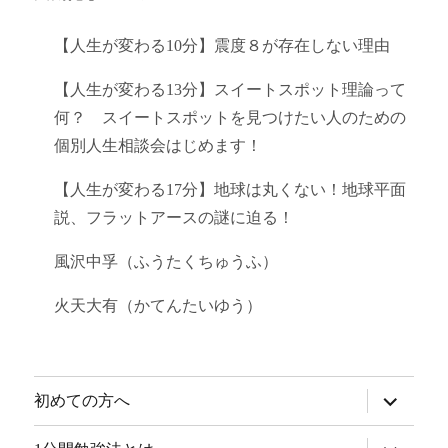
【人生が変わる10分】震度８が存在しない理由
【人生が変わる13分】スイートスポット理論って
何？ スイートスポットを見つけたい人のための
個別人生相談会はじめます！
【人生が変わる17分】地球は丸くない！地球平面
説、フラットアースの謎に迫る！
風沢中孚（ふうたくちゅうふ）
火天大有（かてんたいゆう）
サ
初めての方へ
ブ
メ
ニ
サ