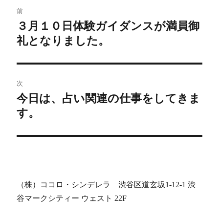
投
前
稿
３月１０日体験ガイダンスが満員御
前
礼となりました。
の
ナ
投
ビ
稿:
ゲ
次
今日は、占い関連の仕事をしてきま
次
ー
す。
の
シ
投
稿:
ョ
ン
（株）ココロ・シンデレラ 渋谷区道玄坂1-12-1 渋
谷マークシティー ウェスト 22F