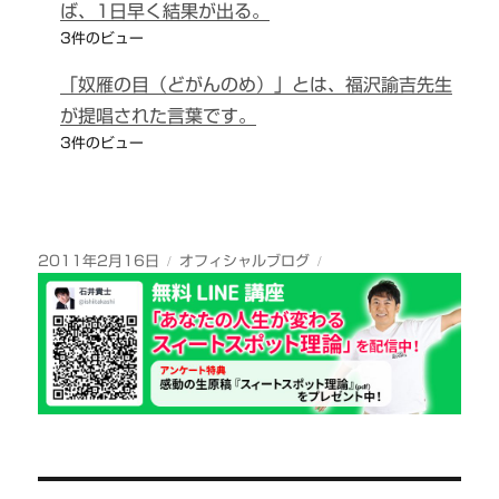
ば、1日早く結果が出る。
3件のビュー
「奴雁の目（どがんのめ）」とは、福沢諭吉先生
が提唱された言葉です。
3件のビュー
投
カ
2011年2月16日
オフィシャルブログ
稿
テ
日:
ゴ
リ
ー