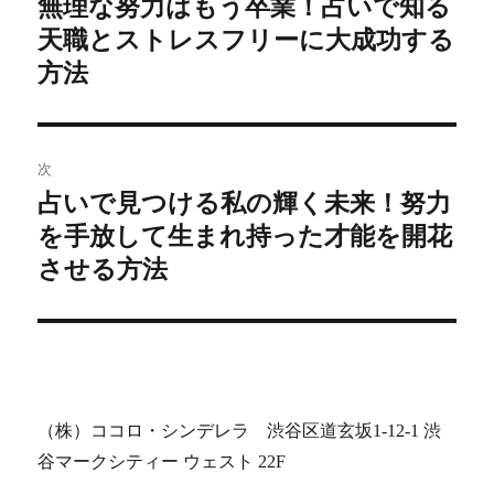
無理な努力はもう卒業！占いで知る
前
天職とストレスフリーに大成功する
の
ナ
投
方法
ビ
稿:
ゲ
次
ー
占いで見つける私の輝く未来！努力
次
シ
を手放して生まれ持った才能を開花
の
投
させる方法
ョ
稿:
ン
（株）ココロ・シンデレラ 渋谷区道玄坂1-12-1 渋
谷マークシティー ウェスト 22F