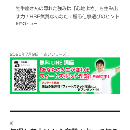
牡牛座さんの隠れた強みは「心地よさ」を生み出
す力！HSP気質なあなたに贈る仕事選びのヒント
6件のビュー
投
カ
2026年7月9日
占いシリーズ
稿
テ
日:
ゴ
リ
ー
投
前
稿