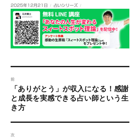
投
カ
2025年12月21日
占いシリーズ
稿
テ
日:
ゴ
リ
ー
投
前
稿
「ありがとう」が収入になる！感謝
前
と成長を実感できる占い師という生
の
ナ
投
き方
ビ
稿:
ゲ
次
ー