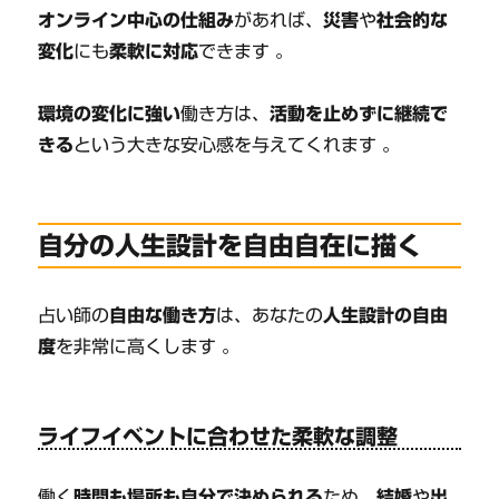
オンライン中心の仕組み
があれば、
災害
や
社会的な
変化
にも
柔軟に対応
できます 。
環境の変化に強い
働き方は、
活動を止めずに継続で
きる
という大きな安心感を与えてくれます 。
自分の人生設計を自由自在に描く
占い師の
自由な働き方
は、あなたの
人生設計の自由
度
を非常に高くします 。
ライフイベントに合わせた柔軟な調整
働く
時間も場所も自分で決められる
ため、
結婚
や
出