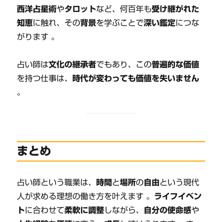
西洋占星術
や
タロット
など、何百年も
受け継がれた
知恵
に触れ、その
背景
を学ぶことで
深い鑑定
につな
がります 。
占い師は
文化の継承者
でもあり、この
普遍的な価値
を持つ仕事は、
時代が変わっても価値を失いません
。
まとめ
占い師という職業は、
時間
と
場所
の
自由
という現代
人が求める理想の働き方を叶えます 。
ライフイベン
ト
に合わせて
柔軟に調整
しながら、
自分の使命感
や