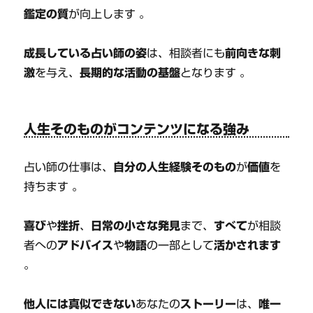
鑑定の質
が向上します 。
成長している占い師の姿
は、相談者にも
前向きな刺
激
を与え、
長期的な活動の基盤
となります 。
人生そのものがコンテンツになる強み
占い師の仕事は、
自分の人生経験そのもの
が
価値
を
持ちます 。
喜び
や
挫折
、
日常の小さな発見
まで、
すべて
が相談
者への
アドバイス
や
物語
の一部として
活かされます
。
他人には真似できない
あなたの
ストーリー
は、
唯一