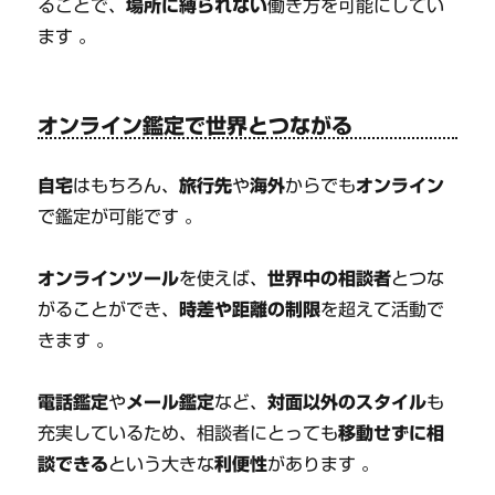
ることで、
場所に縛られない
働き方を可能にしてい
ます 。
オンライン鑑定で世界とつながる
自宅
はもちろん、
旅行先
や
海外
からでも
オンライン
で鑑定が可能です 。
オンラインツール
を使えば、
世界中の相談者
とつな
がることができ、
時差や距離の制限
を超えて活動で
きます 。
電話鑑定
や
メール鑑定
など、
対面以外のスタイル
も
充実しているため、相談者にとっても
移動せずに相
談できる
という大きな
利便性
があります 。