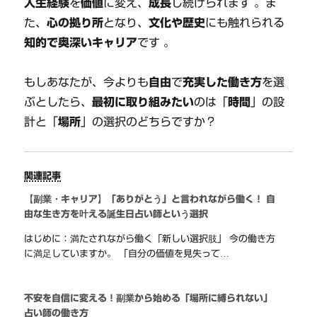
人生経験
を
価値
に変え、
成長
し続けられます 。ま
た、
心の拠り所
となり、
文化や歴史
にも触れられる
知的で奥深いキャリア
です 。
もしあなたが、今よりも
自由
で
充実した働き方
を選
ぶとしたら、
最初に取り組みたい
のは「
時間
」の設
計と「
場所
」の選択のどちらですか？
関連記事
【副業・キャリア】「ありがとう」と言われながら働く！ 自
由な生き方を叶える誕生日占い師という選択
はじめに：満たされながら働く「新しい選択肢」 今の働き方
に満足していますか。 「自分の価値を見失って…
不安を自信に変える！副業から始める「場所に縛られない」
占い師の働き方