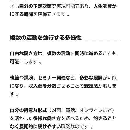
きも
自分の予定次第
で実現可能であり、
人生を豊か
にする時間
を確保できます 。
複数の活動を並行する多様性
自由な働き方
は、
複数の活動
を
同時に進める
ことも
可能にします 。
執筆
や
講演
、
セミナー開催
など、
多彩な展開
が可能
になり、
収入源を分散
させることで
安定感
が増しま
す 。
自分の得意な形式
（対面、電話、オンラインなど）
を活かした
多様な働き方
を選べるため、
飽きること
なく長期的に続けやすい
職業なのです 。