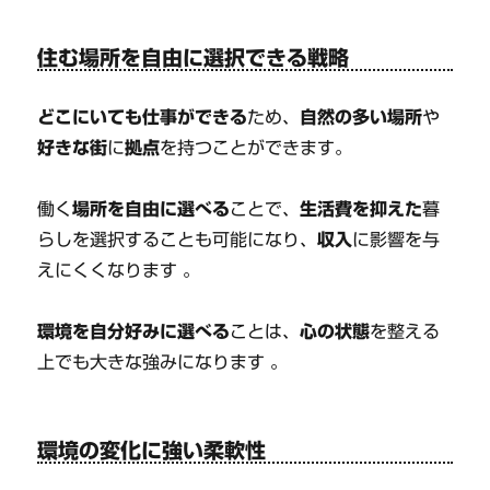
住む場所を自由に選択できる戦略
どこにいても仕事ができる
ため、
自然の多い場所
や
好きな街
に
拠点
を持つことができます。
働く
場所を自由に選べる
ことで、
生活費を抑えた
暮
らしを選択することも可能になり、
収入
に影響を与
えにくくなります 。
環境を自分好みに選べる
ことは、
心の状態
を整える
上でも大きな強みになります 。
環境の変化に強い柔軟性