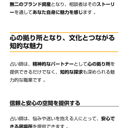
無二のブランド資産
となり、相談者はその
ストーリ
ー
を通して
あなた自身に魅力を感じ
ます 。
心の拠り所となり、文化とつながる
知的な魅力
占い師は、
精神的なパートナー
として
心の拠り所
を
提供できるだけでなく、
知的な探求
も深められる魅
力的な職業です 。
信頼と安心の空間を提供する
占い師は、悩みや迷いを抱える人にとって、
安心で
きる居場所
を提供できます 。