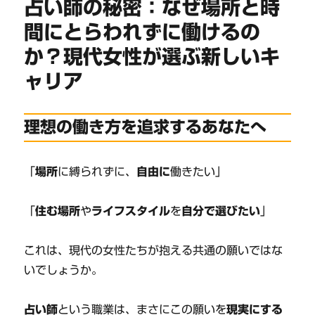
占い師の秘密：なぜ場所と時
間にとらわれずに働けるの
か？現代女性が選ぶ新しいキ
ャリア
理想の働き方を追求するあなたへ
「
場所
に縛られずに、
自由に
働きたい」
「
住む場所
や
ライフスタイル
を
自分で選びたい
」
これは、現代の女性たちが抱える共通の願いではな
いでしょうか。
占い師
という職業は、まさにこの願いを
現実にする