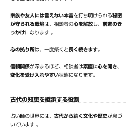
家族や友人には言えない本音
を打ち明けられる
秘密
が守られる環境
は、相談者の
心を解放
し、
前進のき
っかけ
になります 。
心の拠り所
は、一度築くと
長く続きます
。
信頼関係
が深まるほど、相談者は
素直に心を開き
、
変化を受け入れやすい
状態になります。
古代の知恵を継承する役割
占い師の世界には、
古代から続く文化や歴史
が息づ
いています 。