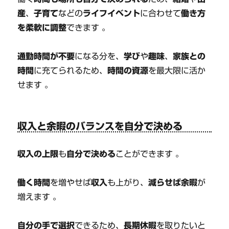
産
、
子育て
などの
ライフイベント
に合わせて
働き方
を柔軟に調整
できます 。
通勤時間が不要
になる分を、
学び
や
趣味
、
家族との
時間
に充てられるため、
時間の資源
を最大限に活か
せます 。
収入と余暇のバランスを自分で決める
収入の上限
も
自分で決める
ことができます 。
働く時間
を増やせば
収入
も上がり、
減らせば余暇
が
増えます 。
自分の手で選択
できるため、
長期休暇
を取りたいと