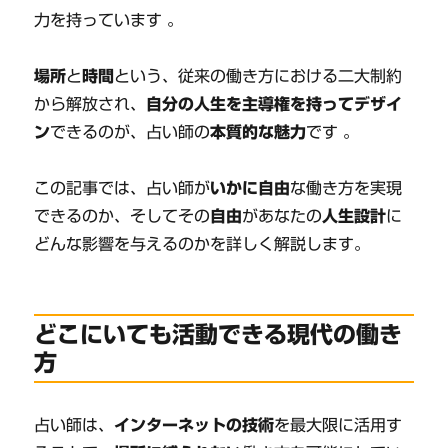
力を持っています 。
場所
と
時間
という、従来の働き方における二大制約
から解放され、
自分の人生を主導権を持ってデザイ
ン
できるのが、占い師の
本質的な魅力
です 。
この記事では、占い師が
いかに自由
な働き方を実現
できるのか、そしてその
自由
があなたの
人生設計
に
どんな影響を与えるのかを詳しく解説します。
どこにいても活動できる現代の働き
方
占い師は、
インターネットの技術
を最大限に活用す