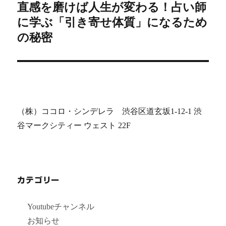
直感を磨けば人生が変わる！占い師
次
シ
に学ぶ「引き寄せ体質」になるため
の
投
の秘密
ョ
稿:
ン
（株）ココロ・シンデレラ 渋谷区道玄坂1-12-1 渋
谷マークシティー ウェスト 22F
カテゴリー
Youtubeチャンネル
お知らせ