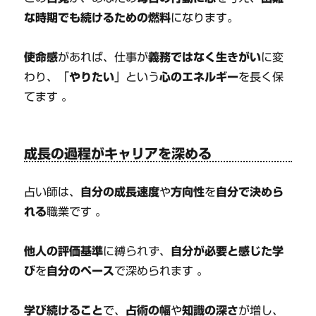
な時期でも続けるための燃料
になります。
使命感
があれば、仕事が
義務ではなく生きがい
に変
わり、「
やりたい
」という
心のエネルギー
を長く保
てます 。
成長の過程がキャリアを深める
占い師は、
自分の成長速度
や
方向性
を
自分で決めら
れる
職業です 。
他人の評価基準
に縛られず、
自分が必要と感じた学
び
を
自分のペース
で深められます 。
学び続けること
で、
占術の幅
や
知識の深さ
が増し、