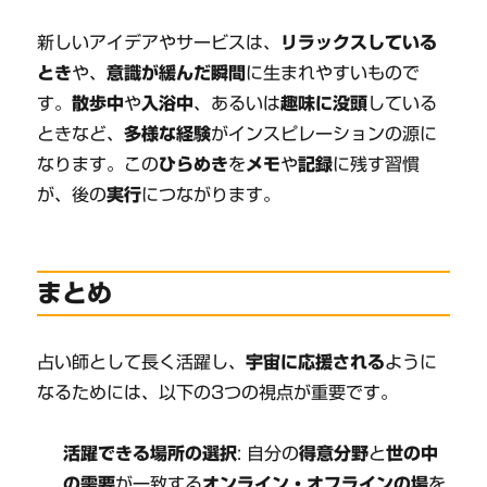
新しいアイデアやサービスは、
リラックスしている
とき
や、
意識が緩んだ瞬間
に生まれやすいもので
す。
散歩中
や
入浴中
、あるいは
趣味に没頭
している
ときなど、
多様な経験
がインスピレーションの源に
なります。この
ひらめき
を
メモ
や
記録
に残す習慣
が、後の
実行
につながります。
まとめ
占い師として長く活躍し、
宇宙に応援される
ように
なるためには、以下の3つの視点が重要です。
活躍できる場所の選択
: 自分の
得意分野
と
世の中
の需要
が一致する
オンライン・オフラインの場
を