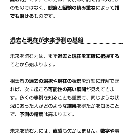
のものではなく、
観察
と
経験の積み重ね
によって
誰
でも磨ける
ものです。
過去と現在が未来予測の基盤
未来を読む力は、まず
過去と現在を正確に把握する
ことから始まります。
相談者の
過去の選択
や
現在の状況
を詳細に理解でき
れば、次に起こる
可能性の高い展開
が見えてきま
す。多くの
事例
を知ることも重要で、同じような状
況にあった人がどのような
結果
を得たかを知ること
で、
予測の精度
は高まります。
未来を読む力には、
直感
も欠かせません。
数字や事