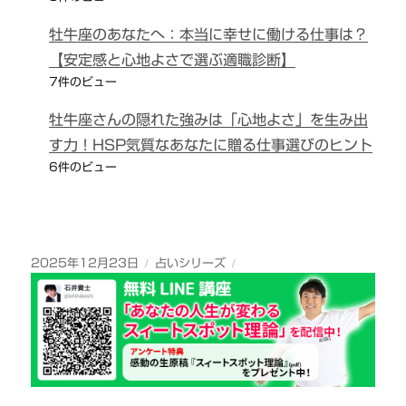
牡牛座のあなたへ：本当に幸せに働ける仕事は？
【安定感と心地よさで選ぶ適職診断】
7件のビュー
牡牛座さんの隠れた強みは「心地よさ」を生み出
す力！HSP気質なあなたに贈る仕事選びのヒント
6件のビュー
投
カ
2025年12月23日
占いシリーズ
稿
テ
日:
ゴ
リ
ー