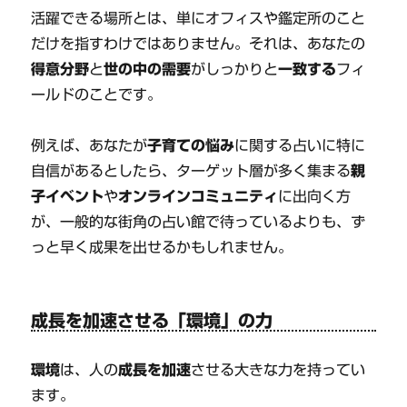
活躍できる場所とは、単にオフィスや鑑定所のこと
だけを指すわけではありません。それは、あなたの
得意分野
と
世の中の需要
がしっかりと
一致する
フィ
ールドのことです。
例えば、あなたが
子育ての悩み
に関する占いに特に
自信があるとしたら、ターゲット層が多く集まる
親
子イベント
や
オンラインコミュニティ
に出向く方
が、一般的な街角の占い館で待っているよりも、ず
っと早く成果を出せるかもしれません。
成長を加速させる「環境」の力
環境
は、人の
成長を加速
させる大きな力を持ってい
ます。