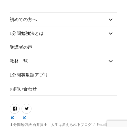
サ
初めての方へ
ブ
メ
ニ
サ
1分間勉強法とは
ュ
ブ
ー
メ
を
ニ
受講者の声
展
ュ
開
ー
を
サ
教材一覧
展
ブ
開
メ
ニ
1分間英単語アプリ
ュ
ー
を
お問い合わせ
展
開
Facebook
Twitter
１分間勉強法 石井貴士 人生は変えられるブログ
Proudly