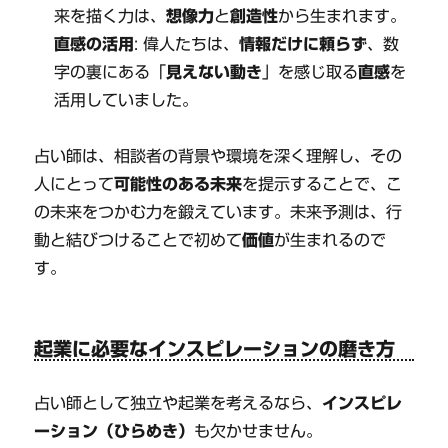
来を描く力は、
想像力
と
創造性
から生まれます。
直感の活用
: 偉人たちは、
情報だけに頼らず
、数
字の裏にある「
見えない動き
」を感じ取る
直感
を
活用していました。
占い師は、相談者の背景や環境を深く理解し、その
人にとって
可能性のある未来
を提示することで、こ
の未来をつかむ力を鍛えています。未来予測は、行
動と結びつけることで初めて
価値
が生まれるので
す。
起業に必要なインスピレーションの磨き方
占い師として独立や起業を考えるなら、
インスピレ
ーション（ひらめき）
も欠かせません。