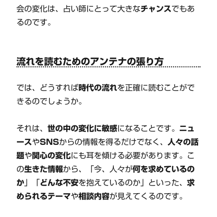
会の変化は、占い師にとって大きな
チャンス
でもあ
るのです。
流れを読むためのアンテナの張り方
では、どうすれば
時代の流れ
を正確に読むことがで
きるのでしょうか。
それは、
世の中の変化に敏感
になることです。
ニュ
ース
や
SNS
からの情報を得るだけでなく、
人々の話
題
や
関心の変化
にも耳を傾ける必要があります。こ
の
生きた情報
から、「今、人々が
何を求めているの
か
」「
どんな不安
を抱えているのか」といった、
求
められるテーマ
や
相談内容
が見えてくるのです。