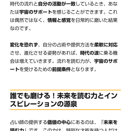
時代の流れと
自分の活動が一致
しているとき、あな
たは
宇宙のサポート
を感じることができます。これ
は偶然ではなく、
情報と感覚
を日常的に磨いた結果
なのです。
変化を恐れず
、自分の占術や提供方法を
柔軟に対応
させ、進化させる姿勢があれば、
時代の波
に乗る機
会は増えていきます。流れを読む力が、
宇宙のサポ
ート
を受けるための
前提条件
となります。
誰でも磨ける！未来を読む力とイン
スピレーションの源泉
占い師の提供する
価値の中心
にあるのは、「
未来を
読む力
」です。この力は、特別な才能を持つ人だけ