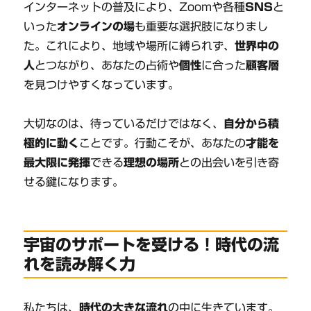
インターネットの普及により、Zoomや各種
SNS
と
いった
オンラインの場
も重要な選択肢になりまし
た。これにより、地域や場所に縛られず、
世界中の
人
とつながり、あなたの占術や
個性
に合った
顧客層
を見つけやすくなっています。
大切なのは、待っているだけではなく、
自分から積
極的に動く
ことです。行動こそが、あなたの
才能を
最大限に発揮
できる
理想の場所
との出会いを引き寄
せる鍵になります。
宇宙のサポートを受ける！時代の流
れを読み解く力
私たちは、
時代の大きな流れ
の中に生きています。