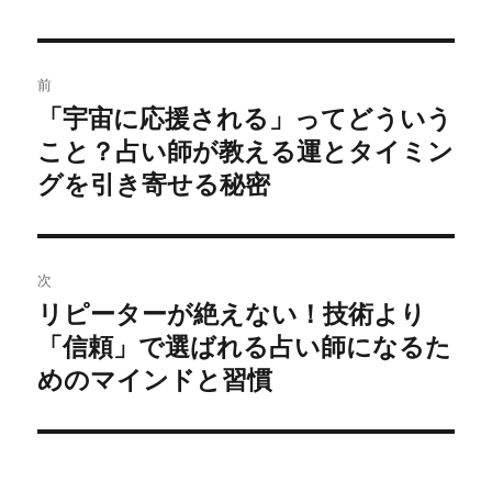
投
前
稿
「宇宙に応援される」ってどういう
前
こと？占い師が教える運とタイミン
の
ナ
投
グを引き寄せる秘密
ビ
稿:
ゲ
次
ー
リピーターが絶えない！技術より
次
シ
「信頼」で選ばれる占い師になるた
の
投
めのマインドと習慣
ョ
稿:
ン