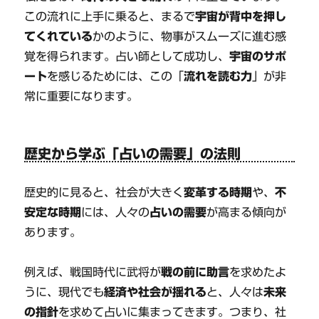
この流れに上手に乗ると、まるで
宇宙が背中を押し
てくれている
かのように、物事がスムーズに進む感
覚を得られます。占い師として成功し、
宇宙のサポ
ート
を感じるためには、この「
流れを読む力
」が非
常に重要になります。
歴史から学ぶ「占いの需要」の法則
歴史的に見ると、社会が大きく
変革する時期
や、
不
安定な時期
には、人々の
占いの需要
が高まる傾向が
あります。
例えば、戦国時代に武将が
戦の前に助言
を求めたよ
うに、現代でも
経済や社会が揺れる
と、人々は
未来
の指針
を求めて占いに集まってきます。つまり、社