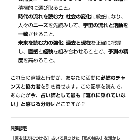
積極的に選び取ること。
時代の流れを読む力
:
社会の変化
に敏感になり、
人々の
ニーズ
を先読みして、
宇宙の流れと活動を
一致
させること。
未来を読む力の強化
:
過去と現在
を正確に把握
し、
直感
と
経験
を組み合わせることで、
予測の精
度
を高めること。
これらの意識と行動が、あなたの活動に
必然のチャ
ンス
と
協力者
を引き寄せます。この記事を読んで、
あなたが今、
占い師として最も「流れに乗れていな
い」と感じる分野
はどこですか？
関連記事
【運を味方につける】占いで見つけた「私の強み」を活かし