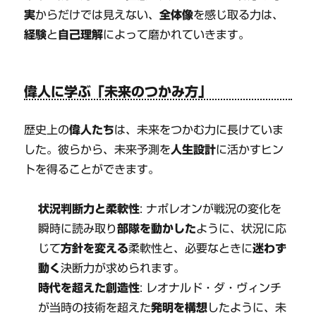
実
からだけでは見えない、
全体像
を感じ取る力は、
経験
と
自己理解
によって磨かれていきます。
偉人に学ぶ「未来のつかみ方」
歴史上の
偉人たち
は、未来をつかむ力に長けていま
した。彼らから、未来予測を
人生設計
に活かすヒン
トを得ることができます。
状況判断力と柔軟性
: ナポレオンが戦況の変化を
瞬時に読み取り
部隊を動かした
ように、状況に応
じて
方針を変える
柔軟性と、必要なときに
迷わず
動く
決断力が求められます。
時代を超えた創造性
: レオナルド・ダ・ヴィンチ
が当時の技術を超えた
発明を構想
したように、未