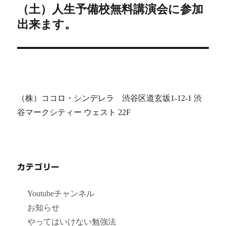
ー
（土）人生予備校無料講演会に参加
の
シ
投
出来ます。
稿:
ョ
ン
（株）ココロ・シンデレラ 渋谷区道玄坂1-12-1 渋
谷マークシティー ウェスト 22F
カテゴリー
Youtubeチャンネル
お知らせ
やってはいけない勉強法