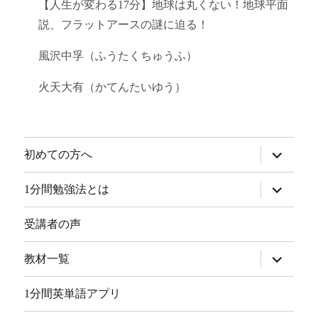
【人生が変わる17分】地球は丸くない！地球平面
説、フラットアースの謎に迫る！
風沢中孚（ふうたくちゅうふ）
火天大有（かてんたいゆう）
サ
初めての方へ
ブ
メ
ニ
サ
1分間勉強法とは
ュ
ブ
ー
メ
を
ニ
受講者の声
展
ュ
開
ー
を
サ
教材一覧
展
ブ
開
メ
ニ
1分間英単語アプリ
ュ
ー