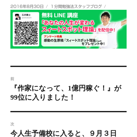
投
カ
2016年8月30日
１分間勉強法スタッフブログ
稿
テ
日:
ゴ
リ
ー
投
前
稿
『作家になって、1億円稼ぐ！』が
前
99位に入りました！
の
ナ
投
ビ
稿:
ゲ
次
今人生予備校に入ると、９月３日
次