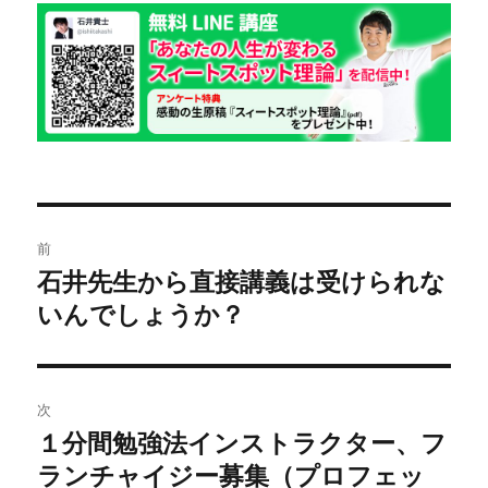
稿
テ
日:
ゴ
リ
ー
投
前
稿
石井先生から直接講義は受けられな
前
いんでしょうか？
の
ナ
投
ビ
稿:
ゲ
次
１分間勉強法インストラクター、フ
次
ー
ランチャイジー募集（プロフェッ
の