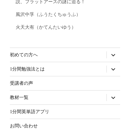
説、フラットアースの謎に迫る！
風沢中孚（ふうたくちゅうふ）
火天大有（かてんたいゆう）
サ
初めての方へ
ブ
メ
ニ
サ
1分間勉強法とは
ュ
ブ
ー
メ
を
ニ
受講者の声
展
ュ
開
ー
を
サ
教材一覧
展
ブ
開
メ
ニ
1分間英単語アプリ
ュ
ー
を
お問い合わせ
展