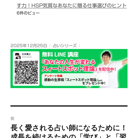
す力！HSP気質なあなたに贈る仕事選びのヒント
6件のビュー
投
カ
2025年12月25日
占いシリーズ
稿
テ
日:
ゴ
リ
ー
投
前
稿
長く愛される占い師になるために！
前
成長を続けるための「学び」と「習
の