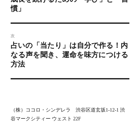
ナ
投
慣」
ビ
稿:
ゲ
次
ー
占いの「当たり」は自分で作る！内
次
シ
なる声を聞き、運命を味方につける
の
投
方法
ョ
稿:
ン
（株）ココロ・シンデレラ 渋谷区道玄坂1-12-1 渋
谷マークシティー ウェスト 22F