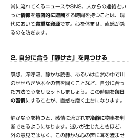
常に流れてくるニュースやSNS、人からの連絡とい
った
情報
を
意図的に遮断
する時間を持つことは、現
代において
貴重な資源
です。心を休ませ、直感が鈍
るのを防ぎます。
2. 自分に合う「静けさ」を見つける
瞑想、深呼吸、静かな読書、あるいは自然の中で川
のせせらぎや木々の音を聞くことなど、自分に合っ
た方法で心をリセットしましょう。この時間を
毎日
の習慣
にすることが、直感を磨く土台になります。
静かな心を持つと、感情に流されず
冷静に
物事を判
断できるようになります。迷いが生じたときほど、
外の意見ではなく、この静かな心の声に耳を澄ませ