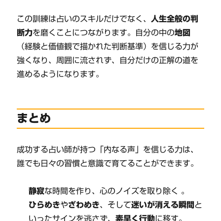
この訓練は占いのスキルだけでなく、
人生全般の判
断力
を磨くことにつながります。自分の中の
地図
（経験と価値観で描かれた判断基準）を信じる力が
強くなり、周囲に流されず、自分だけの正解の道を
進めるようになります。
まとめ
成功する占い師が持つ「内なる声」を信じる力は、
誰でも日々の習慣と意識で育てることができます。
静寂
な時間を作り、心のノイズを取り除く 。
ひらめき
や
ざわめき
、そして
迷いが消える瞬間
と
いったサインを逃さず、
素早く行動
に移す。