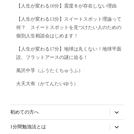
【人生が変わる10分】震度８が存在しない理由
【人生が変わる13分】スイートスポット理論って
何？ スイートスポットを見つけたい人のための
個別人生相談会はじめます！
【人生が変わる17分】地球は丸くない！地球平面
説、フラットアースの謎に迫る！
風沢中孚（ふうたくちゅうふ）
火天大有（かてんたいゆう）
サ
初めての方へ
ブ
メ
ニ
サ
1分間勉強法とは
ュ
ブ