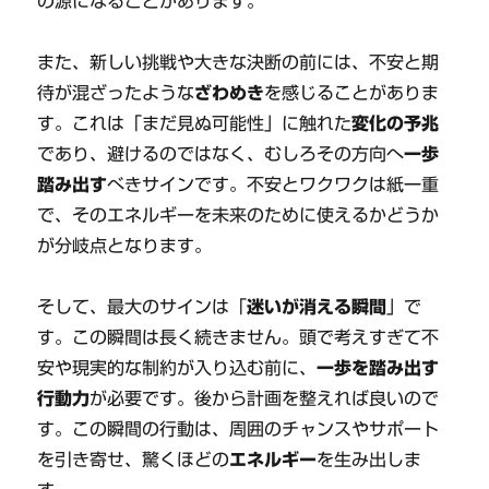
の源になることがあります。
また、新しい挑戦や大きな決断の前には、不安と期
待が混ざったような
ざわめき
を感じることがありま
す。これは「まだ見ぬ可能性」に触れた
変化の予兆
であり、避けるのではなく、むしろその方向へ
一歩
踏み出す
べきサインです。不安とワクワクは紙一重
で、そのエネルギーを未来のために使えるかどうか
が分岐点となります。
そして、最大のサインは「
迷いが消える瞬間
」で
す。この瞬間は長く続きません。頭で考えすぎて不
安や現実的な制約が入り込む前に、
一歩を踏み出す
行動力
が必要です。後から計画を整えれば良いので
す。この瞬間の行動は、周囲のチャンスやサポート
を引き寄せ、驚くほどの
エネルギー
を生み出しま