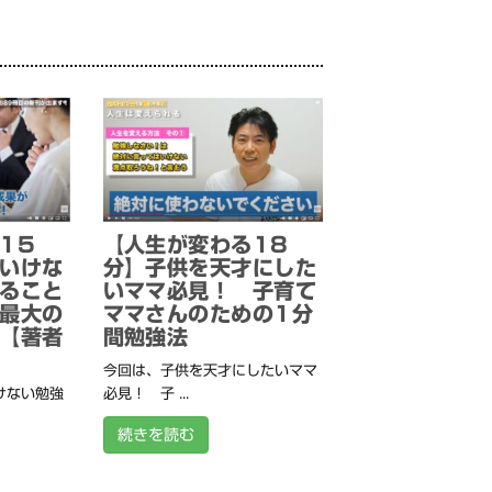
15
【人生が変わる18
いけな
分】子供を天才にした
ること
いママ必見！ 子育て
最大の
ママさんのための1分
【著者
間勉強法
今回は、子供を天才にしたいママ
けない勉強
必見！ 子 ...
続きを読む