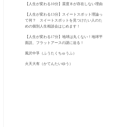
【人生が変わる10分】震度８が存在しない理由
【人生が変わる13分】スイートスポット理論っ
て何？ スイートスポットを見つけたい人のた
めの個別人生相談会はじめます！
【人生が変わる17分】地球は丸くない！地球平
面説、フラットアースの謎に迫る！
風沢中孚（ふうたくちゅうふ）
火天大有（かてんたいゆう）