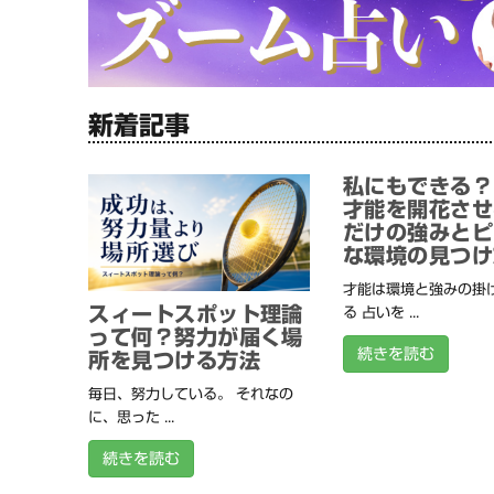
新着記事
私にもできる？
才能を開花させ
だけの強みとピ
な環境の見つけ
才能は環境と強みの掛
スィートスポット理論
る 占いを ...
って何？努力が届く場
続きを読む
所を見つける方法
毎日、努力している。 それなの
に、思った ...
続きを読む