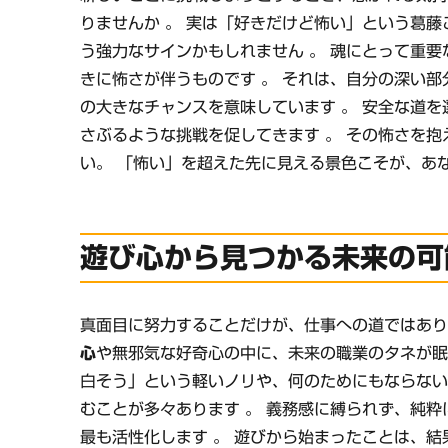
りませんか 。 実は「好きだけど怖い」という葛
う強力なサインかもしれません 。 魂にとって重
きに怖さが伴うものです 。 それは、自分の深い
の大きなチャンスを意味しています 。 安全な道
さぶるような挑戦を促してきます 。 その怖さを
い。 「怖い」を超えた先に見える景色こそが、あ
遊び心から見つかる未来の可
真面目に努力することだけが、仕事への道ではあり
心
や無邪気な好奇心の中に、未来の職業のタネが眠
白そう」という軽いノリや、何のためにもならな
むことが多々あります 。 義務感に縛られず、純
最も活性化します 。 遊びから始まったことは、