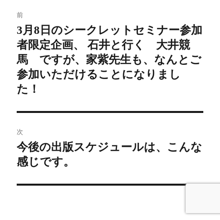
投
前
稿
3月8日のシークレットセミナー参加
前
者限定企画、 石井と行く 大井競
の
ナ
投
馬 ですが、家紫先生も、なんとご
ビ
稿:
参加いただけることになりまし
ゲ
た！
ー
シ
次
今後の出版スケジュールは、こんな
次
ョ
感じです。
の
ン
投
稿: