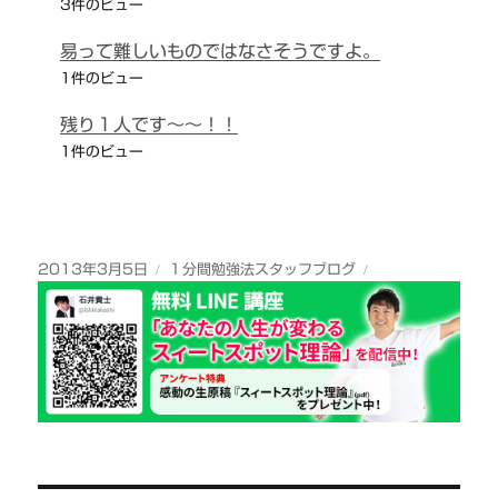
3件のビュー
易って難しいものではなさそうですよ。
1件のビュー
残り１人です～～！！
1件のビュー
投
カ
2013年3月5日
１分間勉強法スタッフブログ
稿
テ
日:
ゴ
リ
ー