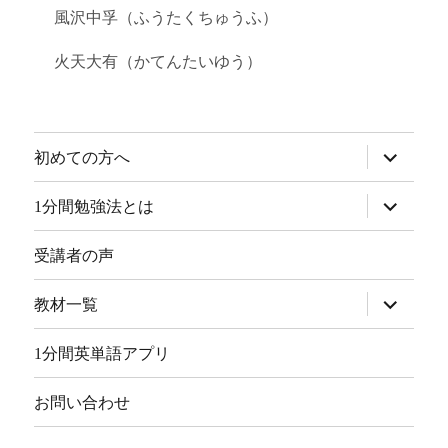
風沢中孚（ふうたくちゅうふ）
火天大有（かてんたいゆう）
サ
初めての方へ
ブ
メ
ニ
サ
1分間勉強法とは
ュ
ブ
ー
メ
を
ニ
受講者の声
展
ュ
開
ー
を
サ
教材一覧
展
ブ
開
メ
ニ
1分間英単語アプリ
ュ
ー
を
お問い合わせ
展
開