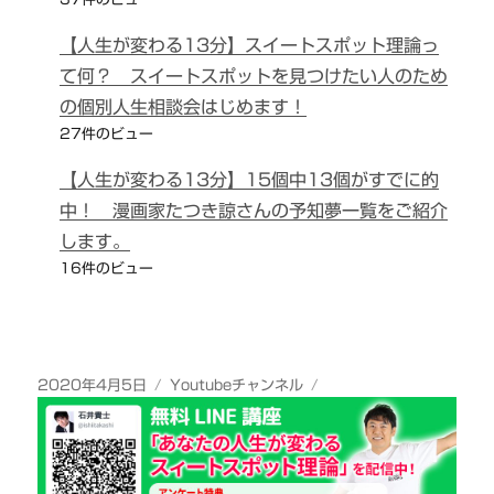
【人生が変わる13分】スイートスポット理論っ
て何？ スイートスポットを見つけたい人のため
の個別人生相談会はじめます！
27件のビュー
【人生が変わる13分】15個中13個がすでに的
中！ 漫画家たつき諒さんの予知夢一覧をご紹介
します。
16件のビュー
投
カ
2020年4月5日
Youtubeチャンネル
稿
テ
日:
ゴ
リ
ー