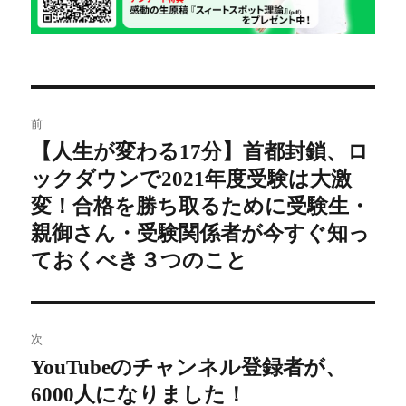
投
前
稿
【人生が変わる17分】首都封鎖、ロ
前
ックダウンで2021年度受験は大激
の
ナ
投
変！合格を勝ち取るために受験生・
ビ
稿:
親御さん・受験関係者が今すぐ知っ
ゲ
ておくべき３つのこと
ー
シ
次
YouTubeのチャンネル登録者が、
次
ョ
6000人になりました！
の