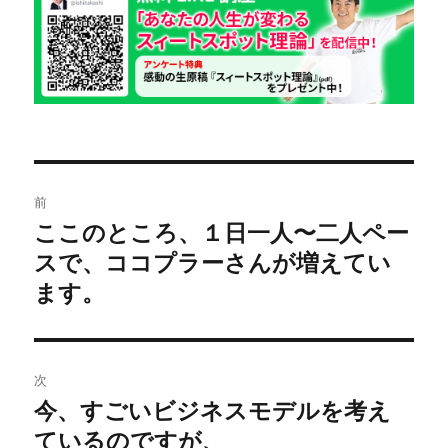
日:
ゴ
リ
ー
投
前
稿
ここのところ、１日一人〜二人ペー
前
スで、ココプラーさんが増えてい
の
ナ
投
ます。
ビ
稿:
ゲ
次
ー
今、すごいビジネスモデルを考え
次
シ
ているのですが、
の