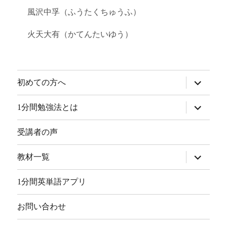
風沢中孚（ふうたくちゅうふ）
火天大有（かてんたいゆう）
サ
初めての方へ
ブ
メ
ニ
サ
1分間勉強法とは
ュ
ブ
ー
メ
を
ニ
受講者の声
展
ュ
開
ー
を
サ
教材一覧
展
ブ
開
メ
ニ
1分間英単語アプリ
ュ
ー
を
お問い合わせ
展
開