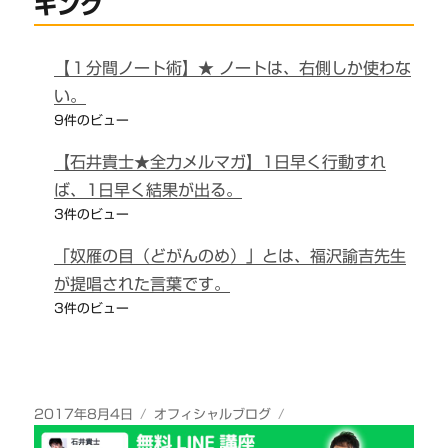
キング
【１分間ノート術】★ ノートは、右側しか使わな
い。
9件のビュー
【石井貴士★全力メルマガ】1日早く行動すれ
ば、1日早く結果が出る。
3件のビュー
「奴雁の目（どがんのめ）」とは、福沢諭吉先生
が提唱された言葉です。
3件のビュー
投
カ
2017年8月4日
オフィシャルブログ
稿
テ