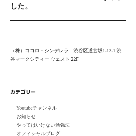
ー
投
した。
シ
稿:
ョ
ン
（株）ココロ・シンデレラ 渋谷区道玄坂1-12-1 渋
谷マークシティー ウェスト 22F
カテゴリー
Youtubeチャンネル
お知らせ
やってはいけない勉強法
オフィシャルブログ