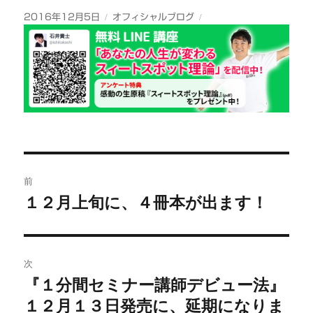
投
カ
2016年12月5日
オフィシャルブログ
稿
テ
日:
ゴ
リ
ー
投
前
稿
１２月上旬に、４冊本が出ます！
前
の
ナ
投
ビ
稿:
次
『１分間セミナー講師デビュー法』
ゲ
次
１２月１３日発売に、延期になりま
の