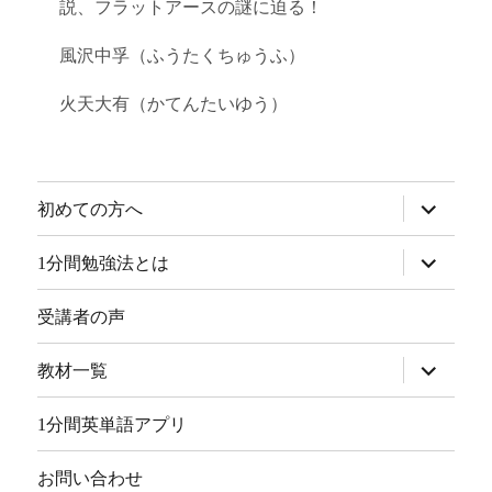
説、フラットアースの謎に迫る！
風沢中孚（ふうたくちゅうふ）
火天大有（かてんたいゆう）
サ
初めての方へ
ブ
メ
ニ
サ
1分間勉強法とは
ュ
ブ
ー
メ
を
ニ
受講者の声
展
ュ
開
ー
を
サ
教材一覧
展
ブ
開
メ
ニ
1分間英単語アプリ
ュ
ー
を
お問い合わせ
展