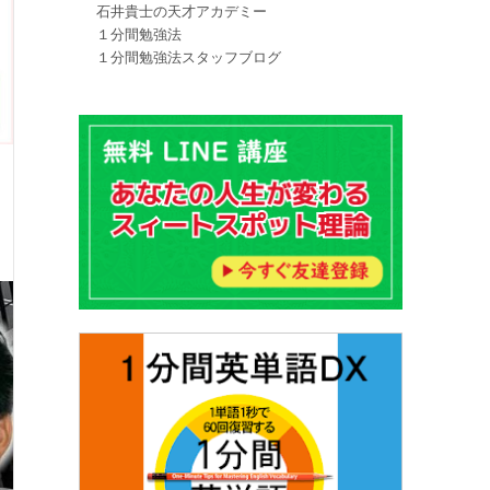
石井貴士の天才アカデミー
１分間勉強法
１分間勉強法スタッフブログ