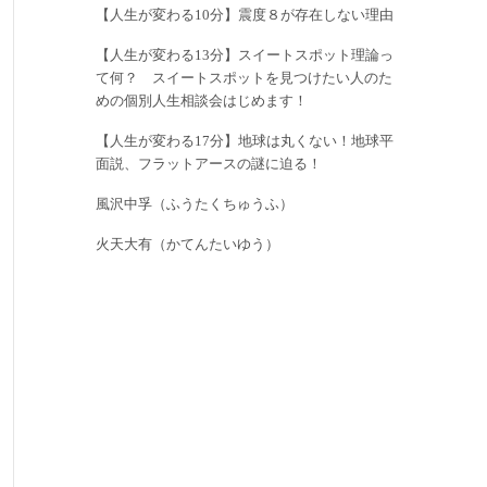
【人生が変わる10分】震度８が存在しない理由
【人生が変わる13分】スイートスポット理論っ
て何？ スイートスポットを見つけたい人のた
めの個別人生相談会はじめます！
【人生が変わる17分】地球は丸くない！地球平
面説、フラットアースの謎に迫る！
風沢中孚（ふうたくちゅうふ）
火天大有（かてんたいゆう）