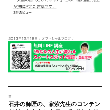
が提唱された言葉です。
3件のビュー
投
カ
2013年12月18日
オフィシャルブログ
稿
テ
日:
ゴ
リ
ー
投
前
稿
石井の師匠の、家紫先生のコンテン
前