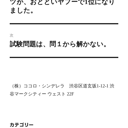
ツが、おとといヤフーで1位になり
の
ナ
投
ました。
ビ
稿:
ゲ
次
ー
試験問題は、問１から解かない。
次
シ
の
投
ョ
稿:
ン
（株）ココロ・シンデレラ 渋谷区道玄坂1-12-1 渋
谷マークシティー ウェスト 22F
カテゴリー