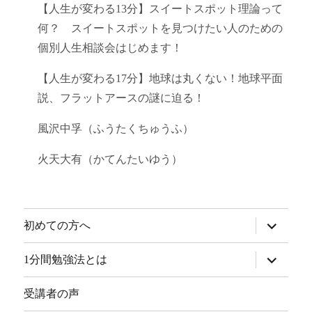
【人生が変わる13分】スイートスポット理論って
何？ スイートスポットを見つけたい人のための
個別人生相談会はじめます！
【人生が変わる17分】地球は丸くない！地球平面
説、フラットアースの謎に迫る！
風沢中孚（ふうたくちゅうふ）
火天大有（かてんたいゆう）
サ
初めての方へ
ブ
メ
ニ
サ
1分間勉強法とは
ュ
ブ
ー
メ
を
ニ
受講者の声
展
ュ
開
ー