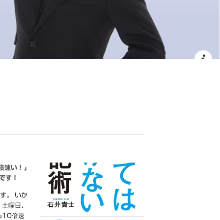
倍速い！』
です！
す。 いか
 土曜日、
も10倍速