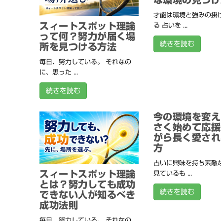
才能は環境と強みの掛
スィートスポット理論
る 占いを ...
って何？努力が届く場
続きを読む
所を見つける方法
毎日、努力している。 それなの
に、思った ...
続きを読む
今の環境を変え
さく始めて応援
がら長く愛され
方
占いに興味を持ち素敵
スィートスポット理論
見ているも ...
とは？努力しても成功
続きを読む
できない人が知るべき
成功法則
毎日、努力している。 それなの