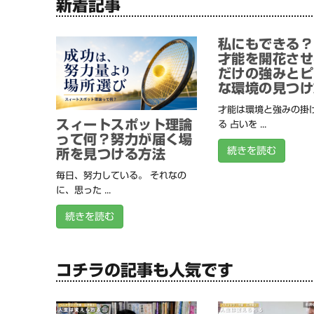
新着記事
私にもできる？
才能を開花させ
だけの強みとピ
な環境の見つけ
才能は環境と強みの掛
スィートスポット理論
る 占いを ...
って何？努力が届く場
続きを読む
所を見つける方法
毎日、努力している。 それなの
に、思った ...
続きを読む
コチラの記事も人気です