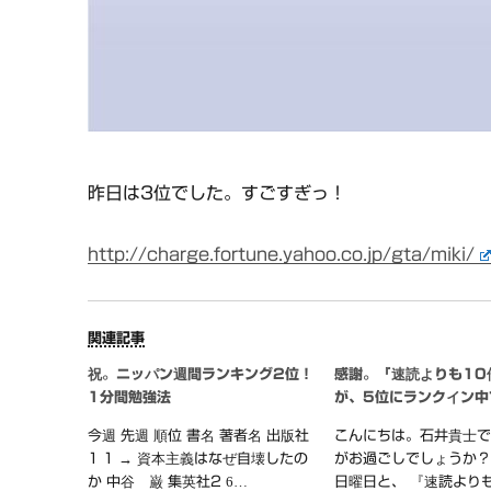
昨日は3位でした。すごすぎっ！
http://charge.fortune.yahoo.co.jp/gta/miki/
関連記事
祝。ニッパン週間ランキング2位！
感謝。『速読よりも10
1分間勉強法
が、5位にランクイン中
今週 先週 順位 書名 著者名 出版社
こんにちは。石井貴士で
1 1 → 資本主義はなぜ自壊したの
がお過ごしでしょうか？
か 中谷 巌 集英社2 6…
日曜日と、 『速読より