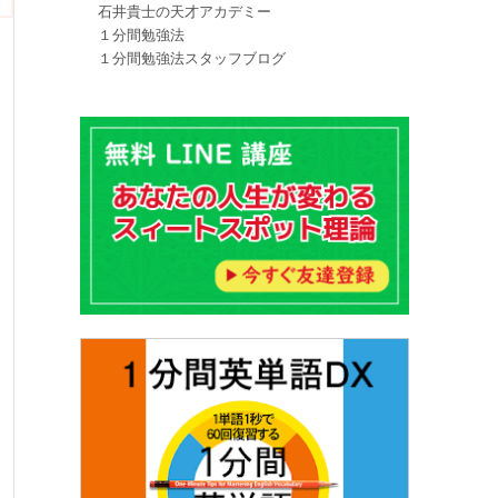
石井貴士の天才アカデミー
１分間勉強法
１分間勉強法スタッフブログ