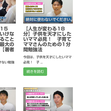
15
【人生が変わる18
いけな
分】子供を天才にした
ること
いママ必見！ 子育て
最大の
ママさんのための1分
【著者
間勉強法
今回は、子供を天才にしたいママ
けない勉強
必見！ 子 ...
続きを読む