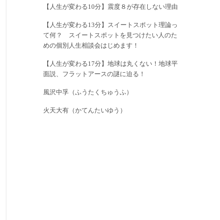
【人生が変わる10分】震度８が存在しない理由
【人生が変わる13分】スイートスポット理論っ
て何？ スイートスポットを見つけたい人のた
めの個別人生相談会はじめます！
【人生が変わる17分】地球は丸くない！地球平
面説、フラットアースの謎に迫る！
風沢中孚（ふうたくちゅうふ）
火天大有（かてんたいゆう）