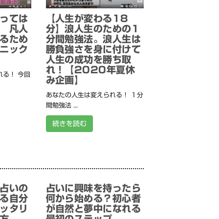
っては
【人生が変わる18
 凡人
分】浪人生のための1
るため
分間勉強法。浪人生は
ニック
勝負強さを身に付けて
人生の成功を勝ち取
れ！【2020年夏休
る！ 今回
み企画】
あなたの人生は変えられる！ １分
間勉強法 ...
続きを読む
占いの
占いに興味を持ったら
る自分
何から始める？初心者
ッタリ
が自然と夢中になれる
方
最初のステップ