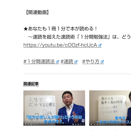
【関連動画】
★あなたも１冊１分で本が読める！
〜速読を超えた速読術「１分間勉強法」は、どう
https://youtu.be/cOOzf-hcUcA
#１分間速読法
#速読
#やり方
関連記事