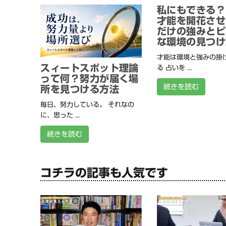
私にもできる？
才能を開花させ
だけの強みとピ
な環境の見つけ
才能は環境と強みの掛
スィートスポット理論
る 占いを ...
って何？努力が届く場
続きを読む
所を見つける方法
毎日、努力している。 それなの
に、思った ...
続きを読む
コチラの記事も人気です