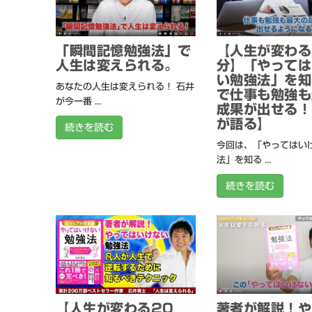
「瞬間記憶勉強法」で
【人生が変わる
人生は変えられる。
分】「やっては
い勉強法」を知
あなたの人生は変えられる！ 石井
で仕事も勉強も
が今一番 ...
成果が出せる！
が語る】
続きを読む
今回は、「やってはい
法」を知る ...
続きを読む
【人生が変わる20
著者が解説！や