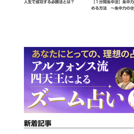
人生で成功する必勝法とは？
【１分間集中法】集中
める方法 〜集中力の
新着記事