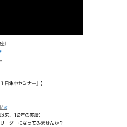
秘密』
す。
 １日集中セミナー」】
l/
年以来、12年の実績）
リーダーになってみませんか？