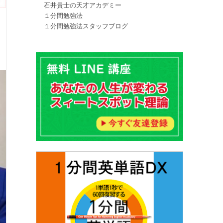
石井貴士の天才アカデミー
１分間勉強法
１分間勉強法スタッフブログ