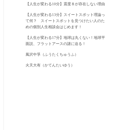
【人生が変わる10分】震度８が存在しない理由
【人生が変わる13分】スイートスポット理論っ
て何？ スイートスポットを見つけたい人のた
めの個別人生相談会はじめます！
【人生が変わる17分】地球は丸くない！地球平
面説、フラットアースの謎に迫る！
風沢中孚（ふうたくちゅうふ）
火天大有（かてんたいゆう）