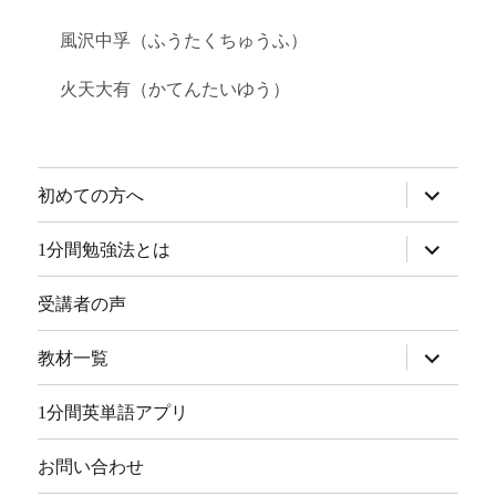
風沢中孚（ふうたくちゅうふ）
火天大有（かてんたいゆう）
サ
初めての方へ
ブ
メ
ニ
サ
1分間勉強法とは
ュ
ブ
ー
メ
を
ニ
受講者の声
展
ュ
開
ー
を
サ
教材一覧
展
ブ
開
メ
ニ
1分間英単語アプリ
ュ
ー
を
お問い合わせ
展
開