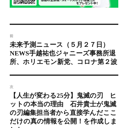
投
前
稿
未来予測ニュース（５月２７日）
前
NEWS手越祐也ジャニーズ事務所退
の
ナ
投
所、ホリエモン新党、コロナ第２波
ビ
稿:
ゲ
次
ー
【人生が変わる25分】鬼滅の刃 ヒ
次
シ
ットの本当の理由 石井貴士が鬼滅
の
投
の刃編集担当者から直接学んだここ
ョ
稿:
だけの真の情報を公開！を作成しま
ン