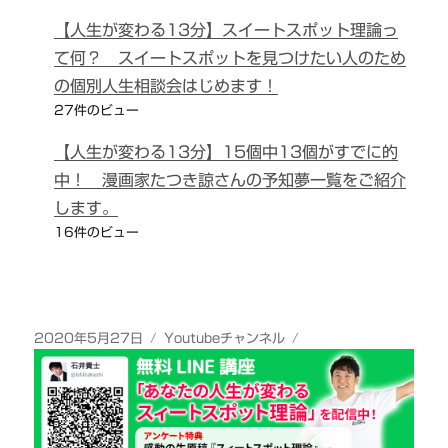
【人生が変わる13分】スイートスポット理論っ
て何？ スイートスポットを見つけたい人のため
の個別人生相談会はじめます！
27件のビュー
【人生が変わる13分】15個中13個がすでに的
中！ 漫画家たつき諒さんの予知夢一覧をご紹介
します。
16件のビュー
投
カ
2020年5月27日
Youtubeチャンネル
稿
テ
日:
ゴ
リ
ー