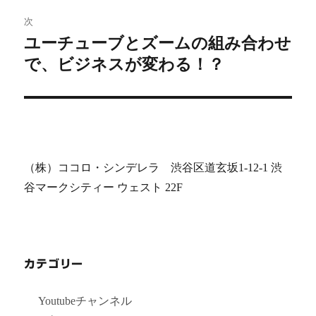
ビ
稿:
次
ユーチューブとズームの組み合わせ
ゲ
次
で、ビジネスが変わる！？
の
ー
投
シ
稿:
ョ
ン
（株）ココロ・シンデレラ 渋谷区道玄坂1-12-1 渋
谷マークシティー ウェスト 22F
カテゴリー
Youtubeチャンネル