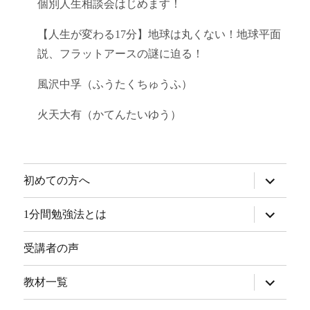
個別人生相談会はじめます！
【人生が変わる17分】地球は丸くない！地球平面
説、フラットアースの謎に迫る！
風沢中孚（ふうたくちゅうふ）
火天大有（かてんたいゆう）
サ
初めての方へ
ブ
メ
ニ
サ
1分間勉強法とは
ュ
ブ
ー
メ
を
ニ
受講者の声
展
ュ
開
ー
を
サ
教材一覧
展
ブ
開
メ