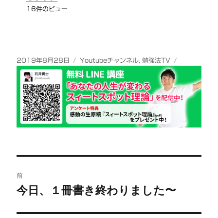
16件のビュー
投
カ
2019年8月28日
Youtubeチャンネル
,
勉強法TV
稿
テ
日:
ゴ
リ
ー
投
前
稿
今日、１冊書き終わりました〜
前
の
ナ
投