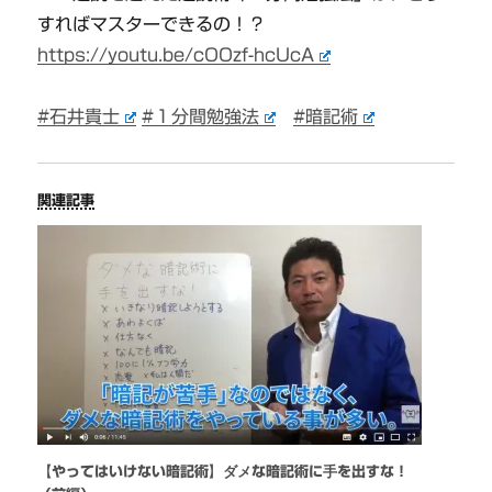
すればマスターできるの！？
https://youtu.be/cOOzf-hcUcA
#石井貴士
#１分間勉強法
#暗記術
関連記事
【やってはいけない暗記術】ダメな暗記術に手を出すな！