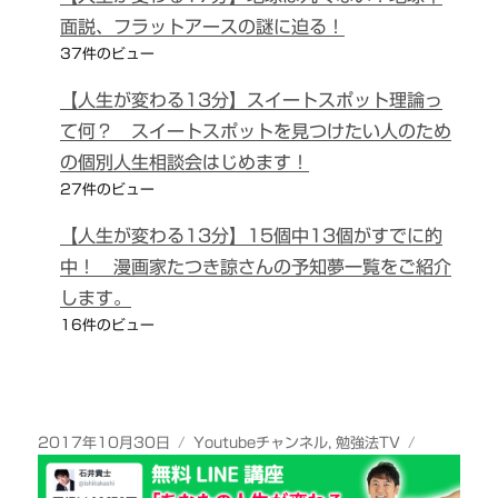
面説、フラットアースの謎に迫る！
37件のビュー
【人生が変わる13分】スイートスポット理論っ
て何？ スイートスポットを見つけたい人のため
の個別人生相談会はじめます！
27件のビュー
【人生が変わる13分】15個中13個がすでに的
中！ 漫画家たつき諒さんの予知夢一覧をご紹介
します。
16件のビュー
投
カ
2017年10月30日
Youtubeチャンネル
,
勉強法TV
稿
テ
日:
ゴ