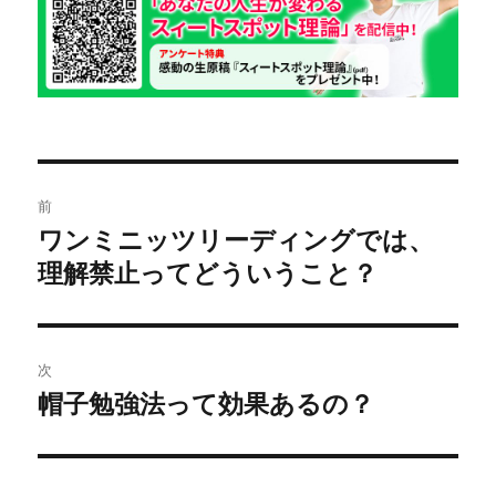
リ
ー
投
前
稿
ワンミニッツリーディングでは、
前
理解禁止ってどういうこと？
の
ナ
投
ビ
稿:
ゲ
次
帽子勉強法って効果あるの？
次
ー
の
シ
投