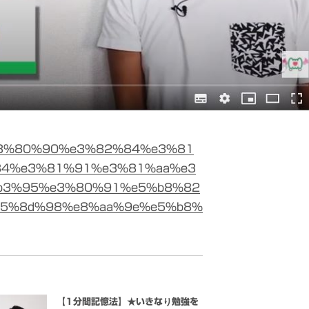
6/%e3%80%90%e3%82%84%e3%81
84%e3%81%91%e3%81%aa%e3
b3%95%e3%80%91%e5%b8%82
e5%8d%98%e8%aa%9e%e5%b8%
【1分間記憶法】★いきなり勉強を