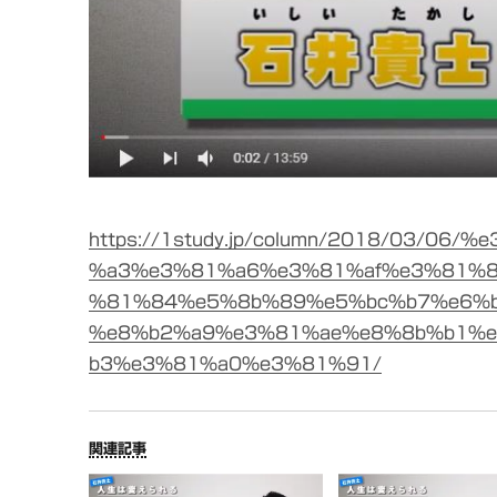
https://1study.jp/column/2018/03/0
%a3%e3%81%a6%e3%81%af%e3%81%
%81%84%e5%8b%89%e5%bc%b7%e6%
%e8%b2%a9%e3%81%ae%e8%8b%b1%
b3%e3%81%a0%e3%81%91/
関連記事