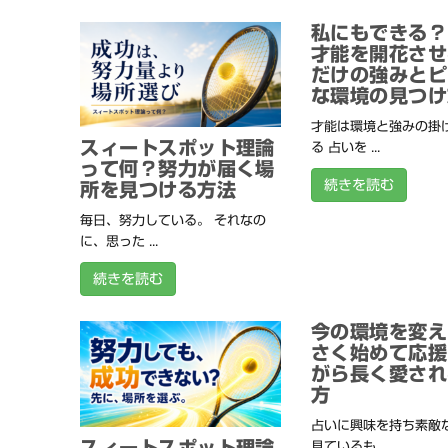
私にもできる？
才能を開花させ
だけの強みとピ
な環境の見つけ
才能は環境と強みの掛
スィートスポット理論
る 占いを ...
って何？努力が届く場
続きを読む
所を見つける方法
毎日、努力している。 それなの
に、思った ...
続きを読む
今の環境を変え
さく始めて応援
がら長く愛され
方
占いに興味を持ち素敵
スィートスポット理論
見ているも ...