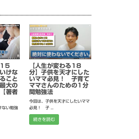
15
【人生が変わる18
いけな
分】子供を天才にした
ること
いママ必見！ 子育て
最大の
ママさんのための1分
【著者
間勉強法
今回は、子供を天才にしたいママ
けない勉強
必見！ 子 ...
続きを読む