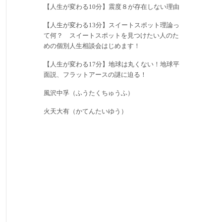
【人生が変わる10分】震度８が存在しない理由
【人生が変わる13分】スイートスポット理論っ
て何？ スイートスポットを見つけたい人のた
めの個別人生相談会はじめます！
【人生が変わる17分】地球は丸くない！地球平
面説、フラットアースの謎に迫る！
風沢中孚（ふうたくちゅうふ）
火天大有（かてんたいゆう）