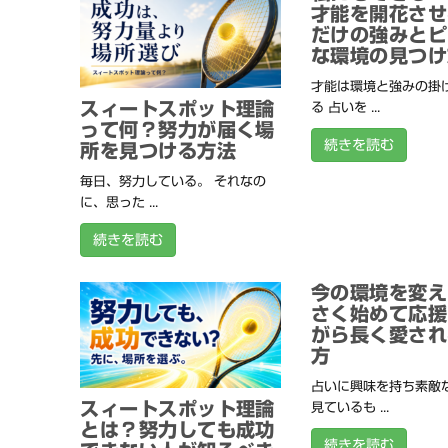
才能を開花させ
だけの強みとピ
な環境の見つけ
才能は環境と強みの掛
スィートスポット理論
る 占いを ...
って何？努力が届く場
続きを読む
所を見つける方法
毎日、努力している。 それなの
に、思った ...
続きを読む
今の環境を変え
さく始めて応援
がら長く愛され
方
占いに興味を持ち素敵
スィートスポット理論
見ているも ...
とは？努力しても成功
続きを読む