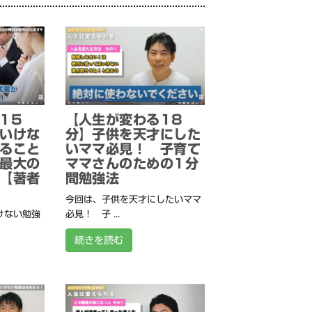
15
【人生が変わる18
いけな
分】子供を天才にした
ること
いママ必見！ 子育て
最大の
ママさんのための1分
【著者
間勉強法
今回は、子供を天才にしたいママ
けない勉強
必見！ 子 ...
続きを読む