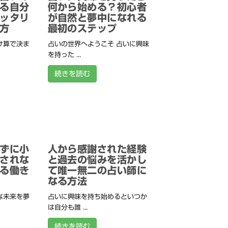
る自分
何から始める？初心者
ッタリ
が自然と夢中になれる
方
最初のステップ
け算で決ま
占いの世界へようこそ 占いに興味
を持った ...
続きを読む
ずに小
人から感謝された経験
されな
と過去の悩みを活かし
る働き
て唯一無二の占い師に
なる方法
な未来を夢
占いに興味を持ち始めるといつか
は自分も誰 ...
続きを読む