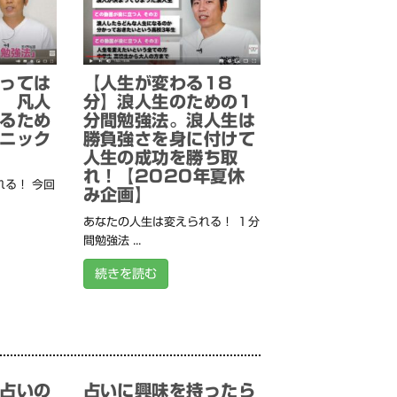
っては
【人生が変わる18
 凡人
分】浪人生のための1
るため
分間勉強法。浪人生は
ニック
勝負強さを身に付けて
人生の成功を勝ち取
れ！【2020年夏休
る！ 今回
み企画】
あなたの人生は変えられる！ １分
間勉強法 ...
続きを読む
占いの
占いに興味を持ったら