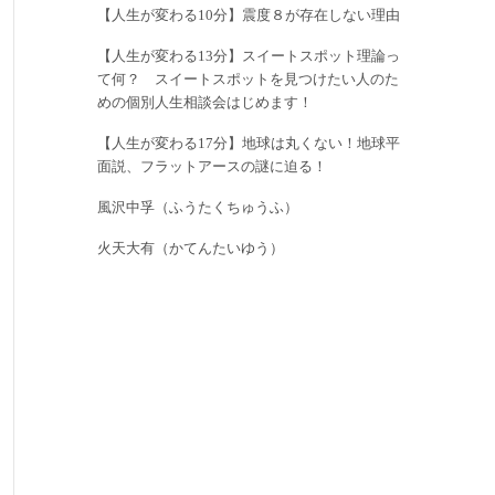
【人生が変わる10分】震度８が存在しない理由
【人生が変わる13分】スイートスポット理論っ
て何？ スイートスポットを見つけたい人のた
めの個別人生相談会はじめます！
【人生が変わる17分】地球は丸くない！地球平
面説、フラットアースの謎に迫る！
風沢中孚（ふうたくちゅうふ）
火天大有（かてんたいゆう）