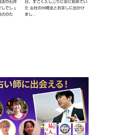
強法の石井
日、すごく久しぶりに前に勤めてい
ごしでしょ
た 会社の仲間達とお茶しに出かけ
婚式のた
まし…