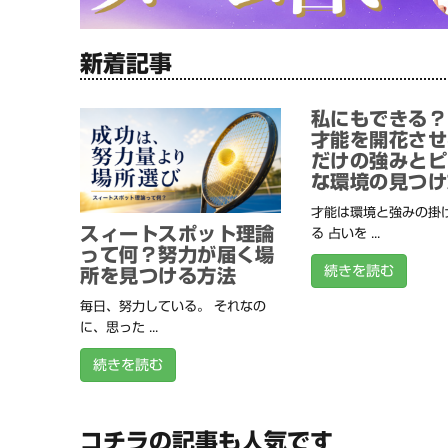
新着記事
私にもできる？
才能を開花させ
だけの強みとピ
な環境の見つけ
才能は環境と強みの掛
スィートスポット理論
る 占いを ...
って何？努力が届く場
続きを読む
所を見つける方法
毎日、努力している。 それなの
に、思った ...
続きを読む
コチラの記事も人気です