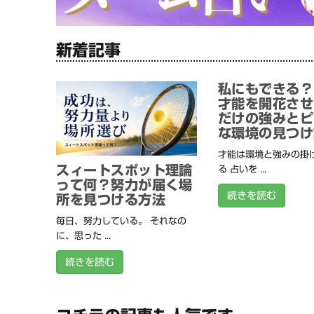
新着記事
私にもできる？
才能を開花させ
だけの強みとピ
な環境の見つけ
才能は環境と強みの掛
スィートスポット理論
る 占いを ...
って何？努力が届く場
続きを読む
所を見つける方法
毎日、努力している。 それなの
に、思った ...
続きを読む