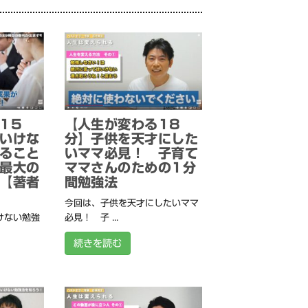
15
【人生が変わる18
いけな
分】子供を天才にした
ること
いママ必見！ 子育て
最大の
ママさんのための1分
【著者
間勉強法
今回は、子供を天才にしたいママ
けない勉強
必見！ 子 ...
続きを読む