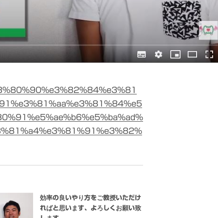
7/%e3%80%90%e3%82%84%e3%81
91%e3%81%aa%e3%81%84%e5
80%91%e5%ae%b6%e5%ba%ad%
3%81%a4%e3%81%91%e3%82%
効率の良いやり方をご教授いただけ
ればと思います、よろしくお願い致