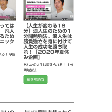
っては
【人生が変わる18
 凡人
分】浪人生のための1
るため
分間勉強法。浪人生は
ニック
勝負強さを身に付けて
人生の成功を勝ち取
れ！【2020年夏休
る！ 今回
み企画】
あなたの人生は変えられる！ １分
間勉強法 ...
続きを読む