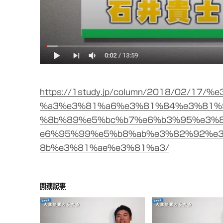
https://1study.jp/column/2018/02/1
%a3%e3%81%a6%e3%81%84%e3%81%
%8b%89%e5%bc%b7%e6%b3%95%e3%
e6%95%99%e5%b8%ab%e3%82%92%e
8b%e3%81%ae%e3%81%a3/
関連記事