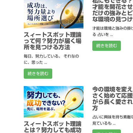
私にもできる？
才能を開花させ
だけの強みとピ
な環境の見つけ
才能は環境と強みの掛
スィートスポット理論
る 占いを ...
って何？努力が届く場
続きを読む
所を見つける方法
毎日、努力している。 それなの
に、思った ...
続きを読む
今の環境を変え
さく始めて応援
がら長く愛され
方
占いに興味を持ち素敵
スィートスポット理論
見ているも ...
とは？努力しても成功