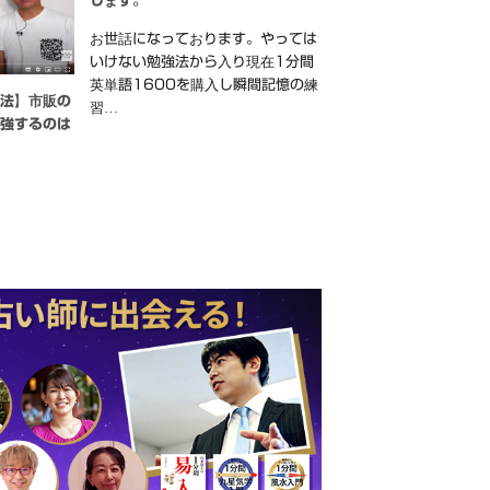
します。
お世話になっております。やっては
いけない勉強法から入り現在1分間
英単語1600を購入し瞬間記憶の練
強法】市販の
習…
勉強するのは