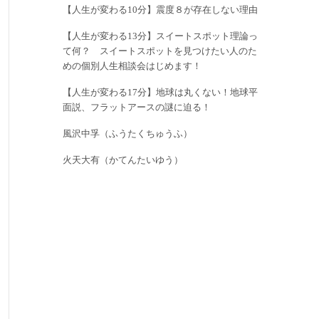
【人生が変わる10分】震度８が存在しない理由
【人生が変わる13分】スイートスポット理論っ
て何？ スイートスポットを見つけたい人のた
めの個別人生相談会はじめます！
【人生が変わる17分】地球は丸くない！地球平
面説、フラットアースの謎に迫る！
風沢中孚（ふうたくちゅうふ）
火天大有（かてんたいゆう）