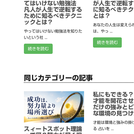
てはいけない勉強法
が人生で逆転す
凡人が人生で逆転する
に知るべきテク
ために知るべきテクニ
とは？
ックとは？
あなたの人生は変えられ
やってはいけない勉強法を知りた
は、やっ ...
いという社 ...
続きを読む
続きを読む
同じカテゴリーの記事
私にもできる？
才能を開花させ
だけの強みとピ
な環境の見つけ
才能は環境と強みの掛
スィートスポット理論
る 占いを ...