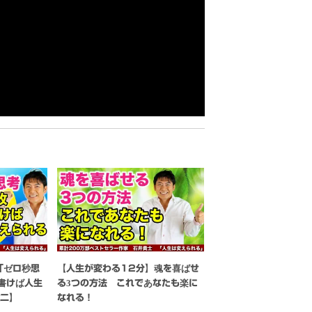
「ゼロ秒思
【人生が変わる12分】魂を喜ばせ
書けば人生
る3つの方法 これであなたも楽に
雄二】
なれる！