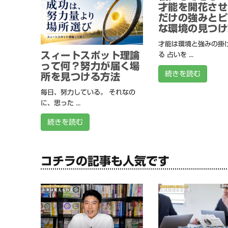
才能を開花させ
だけの強みとピ
な環境の見つけ
才能は環境と強みの掛
スィートスポット理論
る 占いを ...
って何？努力が届く場
続きを読む
所を見つける方法
毎日、努力している。 それなの
に、思った ...
続きを読む
コチラの記事も人気です