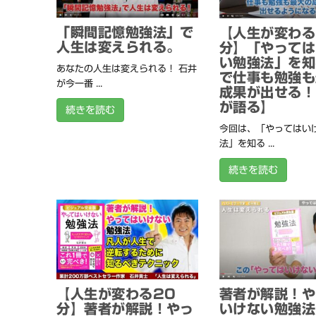
「瞬間記憶勉強法」で
【人生が変わる
人生は変えられる。
分】「やっては
い勉強法」を知
あなたの人生は変えられる！ 石井
で仕事も勉強も
が今一番 ...
成果が出せる！
が語る】
続きを読む
今回は、「やってはい
法」を知る ...
続きを読む
【人生が変わる20
著者が解説！や
分】著者が解説！やっ
いけない勉強法