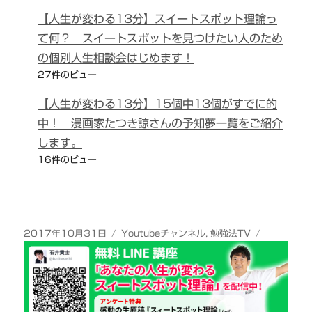
【人生が変わる13分】スイートスポット理論っ
て何？ スイートスポットを見つけたい人のため
の個別人生相談会はじめます！
27件のビュー
【人生が変わる13分】15個中13個がすでに的
中！ 漫画家たつき諒さんの予知夢一覧をご紹介
します。
16件のビュー
投
カ
2017年10月31日
Youtubeチャンネル
,
勉強法TV
稿
テ
日:
ゴ
リ
ー