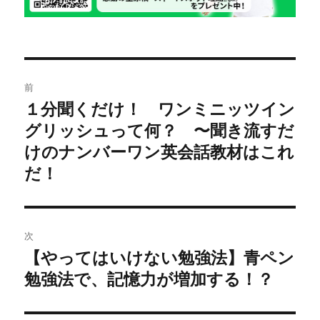
投
前
稿
１分聞くだけ！ ワンミニッツイン
前
グリッシュって何？ 〜聞き流すだ
の
ナ
投
けのナンバーワン英会話教材はこれ
ビ
稿:
だ！
ゲ
ー
次
シ
【やってはいけない勉強法】青ペン
次
勉強法で、記憶力が増加する！？
の
ョ
投
ン
稿: