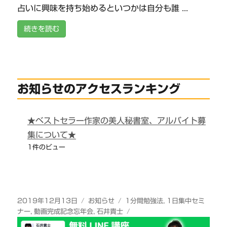
占いに興味を持ち始めるといつかは自分も誰 ...
続きを読む
お知らせのアクセスランキング
★ベストセラー作家の美人秘書室、アルバイト募
集について★
1件のビュー
投
カ
タ
2019年12月13日
お知らせ
1分間勉強法
,
1日集中セミ
稿
テ
グ
ナー
,
動画完成記念忘年会
,
石井貴士
日:
ゴ