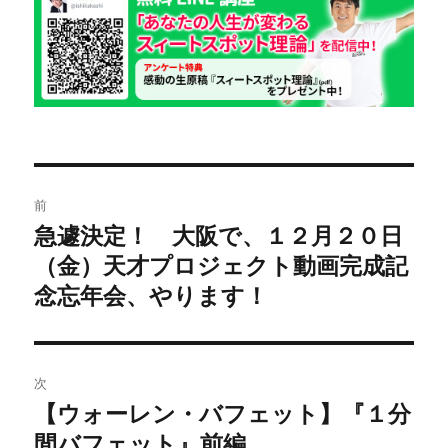
リ
ー
投
前
稿
急遽決定！ 大阪で、１２月２０日
前
（金）天才プロジェクト動画完成記
の
ナ
投
念忘年会、やります！
ビ
稿:
ゲ
次
ー
【ウォーレン・バフェット】『１分
次
シ
間バフェット』前編
の