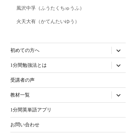
風沢中孚（ふうたくちゅうふ）
火天大有（かてんたいゆう）
サ
初めての方へ
ブ
メ
ニ
サ
1分間勉強法とは
ュ
ブ
ー
メ
を
ニ
受講者の声
展
ュ
開
ー
を
サ
教材一覧
展
ブ
開
メ
ニ
1分間英単語アプリ
ュ
ー
を
お問い合わせ
展
開